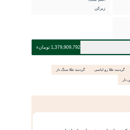
زیرکن
1,379,909,792 تومانء
گردنبند طلا رو لباسی
گردنبند طلا سنگ دار
ن دار