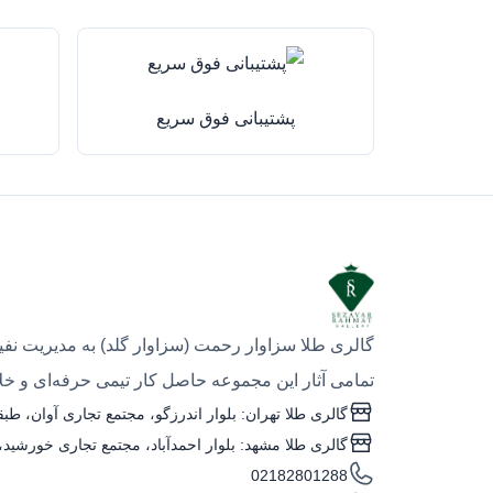
پشتیبانی فوق سریع
گالری طلا سزاوار رحمت (سزاوار گلد) به مدیریت نفیس
تمامی آثار این مجموعه حاصل کار تیمی حرفه‌ای و خلاق
گالری طلا تهران: بلوار اندرزگو، مجتمع تجاری آوان، طبقه منفی یک، واحد ۴
گالری طلا مشهد: بلوار احمدآباد، مجتمع تجاری خورشید، طبقه همکف، واحد G۰۵ (ساعت کاری: 
02182801288