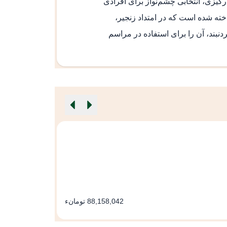
رکیزی، انتخابی چشم‌نواز برای افرادی
ته شده است که در امتداد زنجیر،
بند، آن را برای استفاده در مراسم
گردنبند طلا بدون
وزن: 3.44 گرم
88,158,042 تومانء