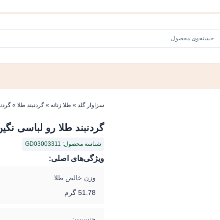
سزاوار گلد
»
طلا زنانه
»
گردنبند طلا
»
گردنب
گردنبند طلا رو لباسی نگی
شناسه محصول: GD03003311
ویژگی‌های اصلی:
وزن خالص طلا:
51.78 گرم
جنسیت: