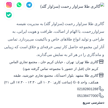
گالری طلا سزاوار رحمت (سزاوار گلد) به مدیریت نفیسه
سزاواررحمت، با الهام از اصالت، ظرافت و هویت ایرانی، به
طراحی و تولید انواع طلاهای خاص و باکیفیت می‌پردازد. تمامی
آثار این مجموعه حاصل کار تیمی حرفه‌ای و خلاق است که زیبایی
و ماندگاری را در هر اثر به نمایش می‌گذارند.
گالری طلا تهران: تهران ، خيابان كريم خان ، مجتمع تجاري الماس
كريم خان (قبل از حضور با مجموعه تماس گرفته شود)
گالری طلا مشهد: بلوار احمدآباد، مجتمع تجاری خورشید، طبقه
همکف، واحد G۰۵ (ساعت کاری: ۱۰.۳۰ الی ۱۳.۳۰ - ۱۷.۳۰ الی ۲۱)
02182801288
05138477000
دسترسی سریع