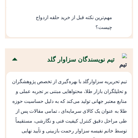
قیمت بالاتر معمولاً به دلیل نگین یا طراحی خاص
مهم‌ترین نکته قبل از خرید حلقه ازدواج
است، اما انتخاب بهتر به میزان هماهنگی حلقه با
چیست؟
هدف و سبک زندگی بستگی دارد.
توجه به دوام، راحتی و تناسب حلقه با استفاده
روزمره مهم‌ترین عامل در انتخاب حلقه ازدواج
تیم نویسندگان سزاوار گلد
است.
تیم تحریریه سزاوارگلد با بهره‌گیری از تخصص پژوهشگران
و تحلیلگران بازار طلا، محتواهایی مبتنی بر تجربه عملی و
منابع معتبر جهانی تولید می‌کند که به دلیل حساسیت حوزه
طلا به عنوان یک کالای سرمایه‌ای ، تمامی مقالات پس از
طی مراحل دقیق کنترل کیفیت فنی و نگارشی، مستقیماً
توسط خانم نفیسه سزاوار رحمت بازبینی و تأیید نهایی