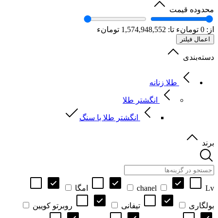
محدوده قیمت
از:
0
تومانء
تا:
1,574,948,552
تومانء
اعمال فیلتر
دسته‌بندی
طلا زنانه
انگشتر طلا
انگشتر طلا با سنگ
برند
Lv
chanel
امگا
بولگاری
تیفانی
روبرتو کویین