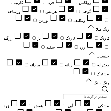
رولکس
فرد
کارتیه
گوچی
هرمس
ورساچه
ونکلیف
یورمن
رنگ طلا
2 رنگ
3 رنگ
بژ
رزگلد
زرد
سفید
جنسیت
دخترانه
زنانه
مردانه
مشترک
رنگ سنگ
مشکی
آبی
بنفش
زرد