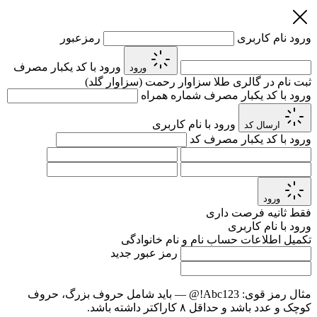
ورود
نام کاربری
رمزعبور
ورود با کد یکبار مصرف
ورود
ثبت نام در گالری طلا سزاوار رحمت (سزاوار گلد)
ورود با کد یکبار مصرف
شماره همراه
ورود با نام کاربری
ارسال کد
ورود با کد یکبار مصرف
کد
ورود
فقط
ثانیه فرصت داری
ورود با نام کاربری
تکمیل اطلاعات حساب
نام و نام خانوادگی
رمز عبور جدید
مثال رمز قوی:
Abc123!@
— باید شامل حروف بزرگ، حروف
کوچک و عدد باشد و حداقل ۸ کاراکتر داشته باشد.