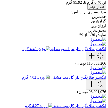
از:
0.40
گرم
تا:
95.92
گرم
اعمال فیلتر
مرتب‌سازی بر اساس:
جدیدترین
گران‌ترین
ارزان‌ترین
محبوب‌ترین
نمایش
36-1
از 59
انگشتر طلا نگین دار مینا سورمه ای
وزن: 4.48 گرم
110,853,266 تومانء
انگشتر طلا نگین دار گل مینا مشکی
وزن: 4.02 گرم
96,801,076 تومانء
انگشتر طلا نگین دار گل مینا سفید
وزن: 4.27 گرم