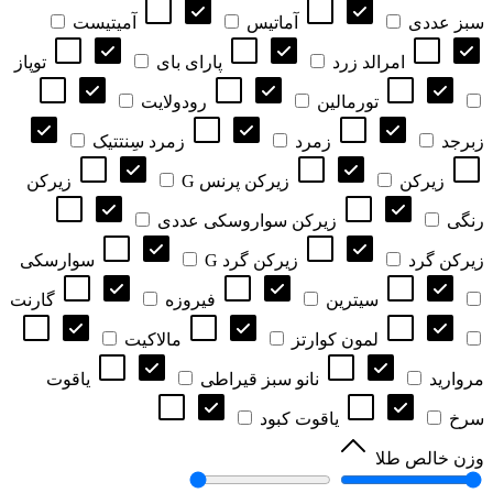
سبز عددی
آماتیس
آمیتیست
امرالد زرد
پارای بای
توپاز
تورمالین
رودولایت
زبرجد
زمرد
زمرد سِنتتیک
زیرکن
زیرکن پرنس G
زیرکن
رنگی
زیرکن سواروسکی عددی
زیرکن گرد
زیرکن گرد G
سوارسکی
سیترین
فیروزه
گارنت
لمون کوارتز
مالاکیت
مروارید
نانو سبز قیراطی
یاقوت
سرخ
یاقوت کبود
وزن خالص طلا