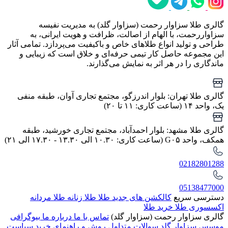
گالری طلا سزاوار رحمت (سزاوار گلد) به مدیریت نفیسه
سزاواررحمت، با الهام از اصالت، ظرافت و هویت ایرانی، به
طراحی و تولید انواع طلاهای خاص و باکیفیت می‌پردازد. تمامی آثار
این مجموعه حاصل کار تیمی حرفه‌ای و خلاق است که زیبایی و
ماندگاری را در هر اثر به نمایش می‌گذارند.
گالری طلا تهران: بلوار اندرزگو، مجتمع تجاری آوان، طبقه منفی
یک، واحد ۱۴ (ساعت کاری: ۱۱ تا ۲۰)
گالری طلا مشهد: بلوار احمدآباد، مجتمع تجاری خورشید، طبقه
همکف، واحد G۰۵ (ساعت کاری: ۱۰.۳۰ الی ۱۳.۳۰ - ۱۷.۳۰ الی ۲۱)
02182801288
05138477000
دسترسی سریع
کالکشن های جدید طلا
طلا زنانه
طلا مردانه
اکسسوری طلا
خرید طلا
گالری سزاوار رحمت (سزاوار گلد)
تماس با ما
درباره ما
بیوگرافی
موسس سزاوار گلد
سوالات متداول
روش و راهنمای خرید
سیاست