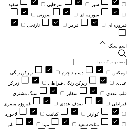
سبز
سرخابی
سفید
سورمه ای
صورتی
فیروزه ای
قرمز
نارنجی
اسم سنگ
اونیکس
دستبند چرم
زیرکن رنگی
عددی
زیرکن رنگی قیراطی
زیرکن
قلب عددی
سفایر
سنگ مشتری
قیراطی
صدف عددی
فیروزه مصری
کوارتز
کیانیت
لاجورد
مثلث سفید
مینا
نانو