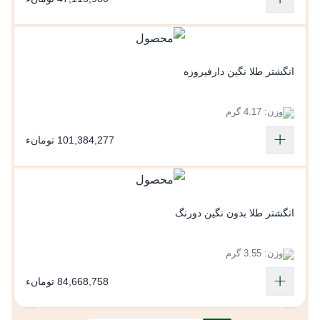
انگشتر طلا نگین دارفیروزه
وزن: 4.17 گرم
101,384,277 تومانء
انگشتر طلا بدون نگین دورنگ
وزن: 3.55 گرم
84,668,758 تومانء