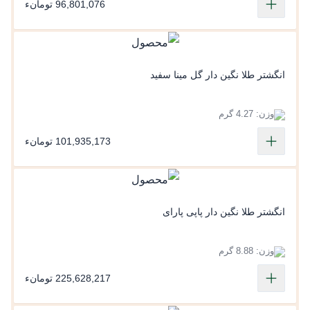
96,801,076 تومانء
انگشتر طلا نگین دار گل مینا سفید
وزن: 4.27 گرم
101,935,173 تومانء
انگشتر طلا نگین دار پاپی پارای
وزن: 8.88 گرم
225,628,217 تومانء