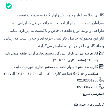
سنگ‌های قیمتی مانند الماس یا یاقوت جلوه‌ای مجلسی‌تر
دارند.
گالری طلا سزاوار رحمت (سزاوار گلد) به مدیریت نفیسه
علاوه بر زیبایی، بسیاری از خریداران هنگام خرید انگشتر
سزاواررحمت، با الهام از اصالت، ظرافت و هویت ایرانی، به
طلا به ارزش اقتصادی آن نیز توجه می‌کنند. به دلیل ارزش
طراحی و تولید انواع طلاهای خاص و باکیفیت می‌پردازد. تمامی
ذاتی طلا، این مدل از
زیورآلات طلا زنانه
علاوه بر یک
آثار این مجموعه حاصل کار تیمی حرفه‌ای و خلاق است که زیبایی
انتخاب شیک برای استایل، می‌تواند گزینه‌ای مناسب برای
و ماندگاری را در هر اثر به نمایش می‌گذارند.
هدیه دادن یا خریدی ماندگار باشد.
گالری طلا تهران: بلوار اندرزگو، مجتمع تجاری آوان، طبقه منفی یک،
مشخصات و کیفیت ساخت انگشترهای طلا در گالری
واحد ۱۴ (ساعت کاری: ۱۱ تا ۲۰)
سزاوار گلد
گالری طلا مشهد: بلوار احمدآباد، مجتمع تجاری خورشید، طبقه
تمامی انگشترهای طلا در گالری سزاوار گلد با طلای ۱۸
همکف، واحد G۰۵ (ساعت کاری: ۱۰.۳۰ الی ۱۳.۳۰ - ۱۷.۳۰ الی ۲۱)
02182801288
عیار استاندارد ساخته می‌شوند و از نظر کیفیت ساخت،
05138477000
عیار و اصالت بررسی شده‌اند. در طراحی این محصولات
دسترسی سریع
تلاش شده است تا علاوه بر زیبایی ظاهری، دوام و کیفیت
ساخت نیز در سطح بالایی قرار داشته باشد.
کالکشن های جدید طلا