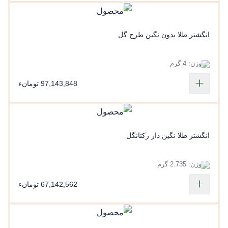
انگشتر طلا بدون نگین طرح گل
وزن: 4 گرم
97,143,848 تومانء
انگشتر طلا نگین دار رکتانگل
وزن: 2.735 گرم
67,142,562 تومانء