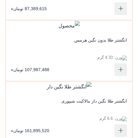
87,389,615 تومانء
انگشتر طلا بدون نگین هرمس
وزن: 4.33 گرم
107,987,488 تومانء
انگشتر طلا نگین دار مالاکیت شیپوری
وزن: 6.6 گرم
161,895,520 تومانء