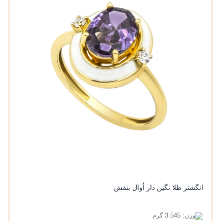
انگشتر طلا نگین دار اُوال بنفش
وزن: 3.545 گرم