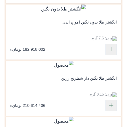
انگشتر طلا بدون نگین امواج ابدی
وزن: 7.6 گرم
182,918,002 تومانء
انگشتر طلا نگین دار شطرنج زرین
وزن: 8.16 گرم
210,614,406 تومانء