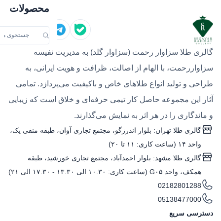
محصولات
گالری طلا سزاوار رحمت (سزاوار گلد) به مدیریت نفیسه
سزاواررحمت، با الهام از اصالت، ظرافت و هویت ایرانی، به
طراحی و تولید انواع طلاهای خاص و باکیفیت می‌پردازد. تمامی
آثار این مجموعه حاصل کار تیمی حرفه‌ای و خلاق است که زیبایی
و ماندگاری را در هر اثر به نمایش می‌گذارند.
گالری طلا تهران: بلوار اندرزگو، مجتمع تجاری آوان، طبقه منفی یک،
واحد ۱۴ (ساعت کاری: ۱۱ تا ۲۰)
گالری طلا مشهد: بلوار احمدآباد، مجتمع تجاری خورشید، طبقه
همکف، واحد G۰۵ (ساعت کاری: ۱۰.۳۰ الی ۱۳.۳۰ - ۱۷.۳۰ الی ۲۱)
02182801288
05138477000
دسترسی سریع