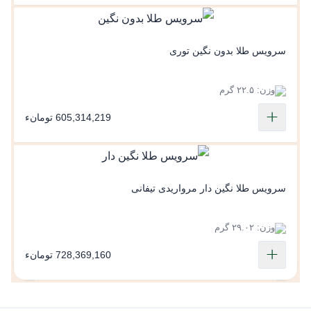
سرویس طلا بدون نگین توری
وزن: ۲۲.۵ گرم
605,314,219 تومانء
سرویس طلا نگین دار مرواریدی تیفانی
وزن: ۲۹.۰۲ گرم
728,369,160 تومانء