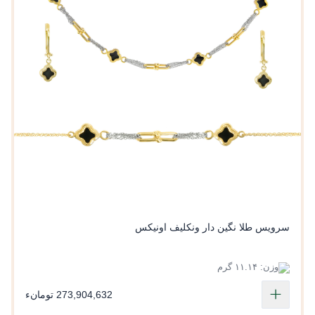
سرویس طلا نگین دار ونکلیف اونیکس
وزن: ۱۱.۱۴ گرم
273,904,632 تومانء