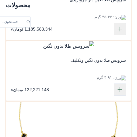
محصولات
وزن: ۴۵.۳۷ گرم
1,185,583,344 تومانء
سرویس طلا بدون نگین ونکلیف
وزن: ۴.۹۱ گرم
122,221,148 تومانء