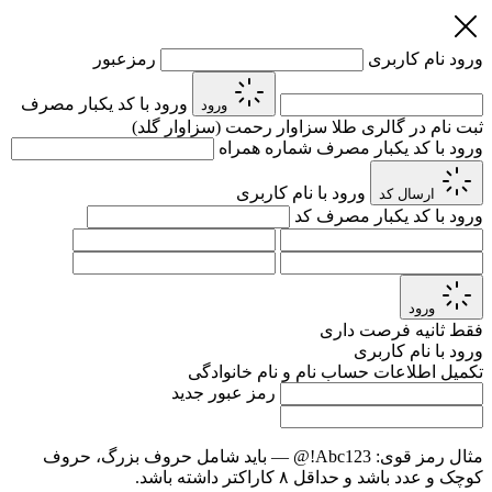
ورود
نام کاربری
رمزعبور
ورود با کد یکبار مصرف
ورود
ثبت نام در گالری طلا سزاوار رحمت (سزاوار گلد)
ورود با کد یکبار مصرف
شماره همراه
ورود با نام کاربری
ارسال کد
ورود با کد یکبار مصرف
کد
ورود
فقط
ثانیه فرصت داری
ورود با نام کاربری
تکمیل اطلاعات حساب
نام و نام خانوادگی
رمز عبور جدید
مثال رمز قوی:
Abc123!@
— باید شامل حروف بزرگ، حروف
کوچک و عدد باشد و حداقل ۸ کاراکتر داشته باشد.