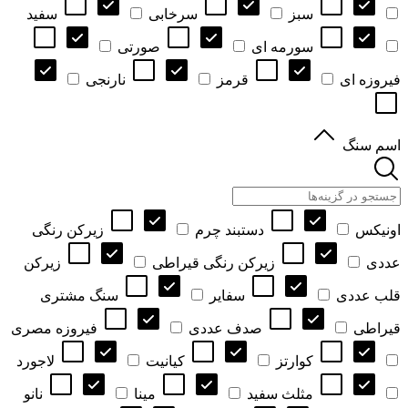
سبز
سرخابی
سفید
سورمه ای
صورتی
فیروزه ای
قرمز
نارنجی
اسم سنگ
اونیکس
دستبند چرم
زیرکن رنگی
عددی
زیرکن رنگی قیراطی
زیرکن
قلب عددی
سفایر
سنگ مشتری
قیراطی
صدف عددی
فیروزه مصری
کوارتز
کیانیت
لاجورد
مثلث سفید
مینا
نانو