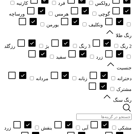
رولکس
فرد
کارتیه
گوچی
هرمس
ورساچه
ونکلیف
یورمن
رنگ طلا
2 رنگ
3 رنگ
بژ
رزگلد
زرد
سفید
جنسیت
دخترانه
زنانه
مردانه
مشترک
رنگ سنگ
مشکی
آبی
بنفش
زرد