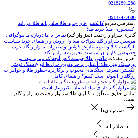
02182801288
05138477000
دسترسی سریع
کالکشن های جدید طلا
طلا زنانه
طلا مردانه
اکسسوری طلا
خرید طلا
گالری سزاوار رحمت (سزاوار گلد)
تماس با ما
درباره ما
بیوگرافی
موسس سزاوار گلد
سوالات متداول
روش و راهنمای خرید
سیاست
بازگشت کالا و لغو سفارش
قوانین و مقررات سزاوار گلد
حریم
خصوصی کاربران
سیاست تحریریه سزاوار گلد
آخرین مقالات
فاکتور طلا چیست؟ هر آنچه که باید بدانید.
انواع
پیرسینگ بینی طلا؛ آشنایی با جدیدترین مدل ها
انواع سنگ قیمتی
انگشتر؛ معرفی سنگ‌های محبوب و پرکاربرد
چطور طلا و جواهرات
رزگلد را اصولی ست کنیم؟ راهنمای کامل
تمامی حقوق متعلق به گالری طلا سزاوار رحمت (سزاوار گلد)
است.
دسته‌بندی‌ها
طلا زنانه
طلا مردانه