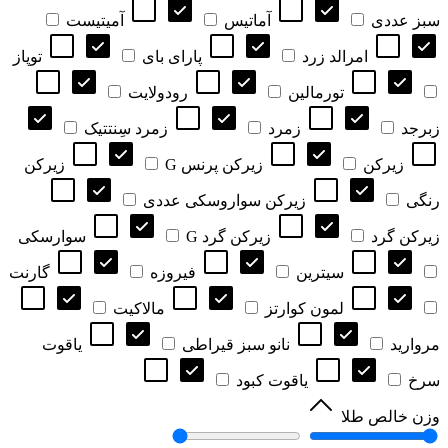
سبز عددی
آماتیس
آمیتیست
امرالد زرد
پارای بای
توپاز
تورمالین
رودولایت
زبرجد
زمرد
زمرد سِنتتیک
زیرکن
زیرکن پرنس G
زیرکن
رنگی
زیرکن سواروسکی عددی
زیرکن گرد
زیرکن گرد G
سوارسکی
سیترین
فیروزه
گارنت
لمون کوارتز
مالاکیت
مروارید
نانو سبز قیراطی
یاقوت
سرخ
یاقوت کبود
وزن خالص طلا