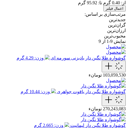
از:
0.40
گرم
تا:
95.92
گرم
اعمال فیلتر
مرتب‌سازی بر اساس:
جدیدترین
گران‌ترین
ارزان‌ترین
محبوب‌ترین
نمایش
9-1
از 9
گوشواره طلا نگین دار بادبزنی سورمه ای
وزن: 4.29 گرم
103,059,530 تومانء
گوشواره طلا نگین دار یاقوت جواهری
وزن: 10.44 گرم
270,243,083 تومانء
گوشواره طلا نگین دار لیمانیت
وزن: 2.665 گرم