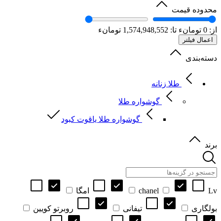
محدوده قیمت
از:
0
تومانء
تا:
1,574,948,552
تومانء
اعمال فیلتر
دسته‌بندی
طلا زنانه
گوشواره طلا
گوشواره طلا یاقوت کبود
برند
Lv
chanel
امگا
بولگاری
تیفانی
روبرتو کویین