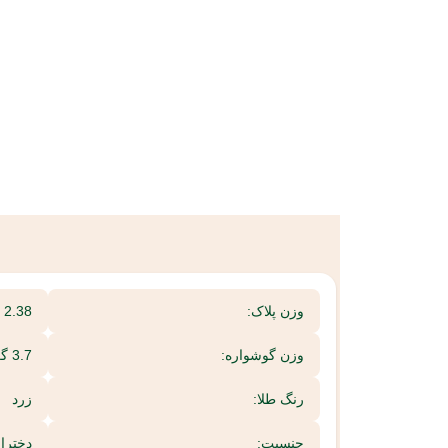
وزن پلاک:
2.38 گرم
وزن گوشواره:
3.7 گرم
رنگ طلا:
زرد
جنسیت:
دختران