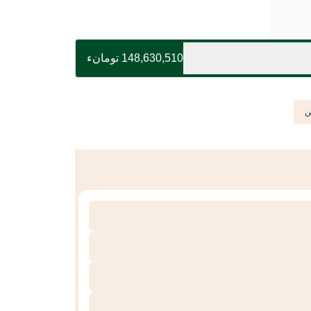
148,630,510 تومانء
ن