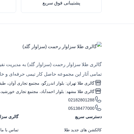
پشتیبانی فوق سریع
گالری طلا سزاوار رحمت (سزاوار گلد) به مدیریت نفیس
تمامی آثار این مجموعه حاصل کار تیمی حرفه‌ای و خلاق
گالری طلا تهران: بلوار اندرزگو، مجتمع تجاری آوان، طبقه منفی یک، واحد ۴
گالری طلا مشهد: بلوار احمدآباد، مجتمع تجاری خورشید، طبقه همکف، واحد G۰۵ (ساعت کاری: 
02182801288
05138477000
دسترسی سریع
گالری سزاو
کالکشن های جدید طلا
تماس با ما