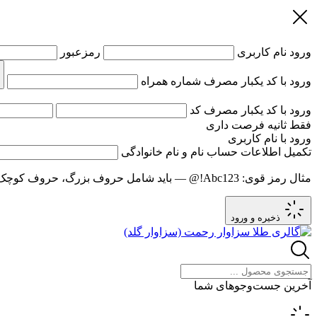
ورود
نام کاربری
رمزعبور
ورود با کد یکبار مصرف
شماره همراه
ورود با کد یکبار مصرف
کد
فقط
ثانیه فرصت داری
ورود با نام کاربری
تکمیل اطلاعات حساب
نام و نام خانوادگی
مثال رمز قوی:
Abc123!@
— باید شامل حروف بزرگ، حروف کوچک و عدد باشد و حد
ذخیره و ورود
آخرین جست‌وجوهای شما