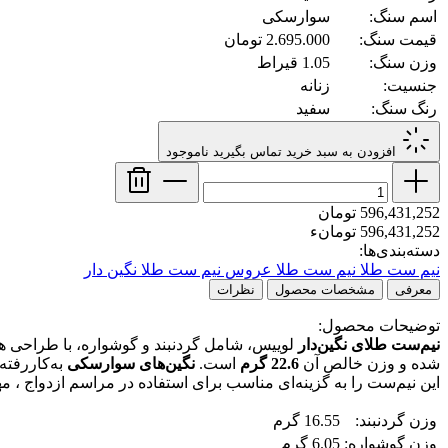
اسم سنگ:
سوارسکی
قیمت سنگ:
2.695.000 تومان
وزن سنگ:
1.05 قیراط
جنسیت:
زنانه
رنگ سنگ:
سفید
افزودن به سبد خرید
تماس بگیرید
ناموجود
596,431,252 تومان
596,431,252 تومانء
دسته‌بندی‌ها:
نیم ست طلا
نیم ست طلا عروس
نیم ست طلا نگین دار
معرفی
مشخصات محصول
نظرات
توضیحات محصول:
نیم‌ست طلای نگین‌دار
لوییس، شامل گردنبند و گوشواره، با طراحی هم
شده و وزن خالص آن
22.6 گرم
است.
نگین‌های سوارسکی
به‌کاررفته
این نیم‌ست را به گزینه‌ای مناسب برای استفاده در مراسم ازدواج ، 
وزن گردنبند:
16.55 گرم
وزن گوشواره:
6.05 گرم