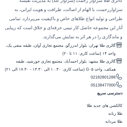
گالری طلا سزاوار رحمت (سزاوار گلد) به مدیریت نفیسه
سزاواررحمت، با الهام از اصالت، ظرافت و هویت ایرانی، به
طراحی و تولید انواع طلاهای خاص و باکیفیت می‌پردازد. تمامی
آثار این مجموعه حاصل کار تیمی حرفه‌ای و خلاق است که زیبایی
و ماندگاری را در هر اثر به نمایش می‌گذارند.
گالری طلا تهران: بلوار اندرزگو، مجتمع تجاری آوان، طبقه منفی یک،
واحد ۱۴ (ساعت کاری: ۱۱ تا ۲۰)
گالری طلا مشهد: بلوار احمدآباد، مجتمع تجاری خورشید، طبقه
همکف، واحد G۰۵ (ساعت کاری: ۱۰.۳۰ الی ۱۳.۳۰ - ۱۷.۳۰ الی ۲۱)
02182801288
05138477000
دسترسی سریع
کالکشن های جدید طلا
طلا زنانه
طلا مردانه