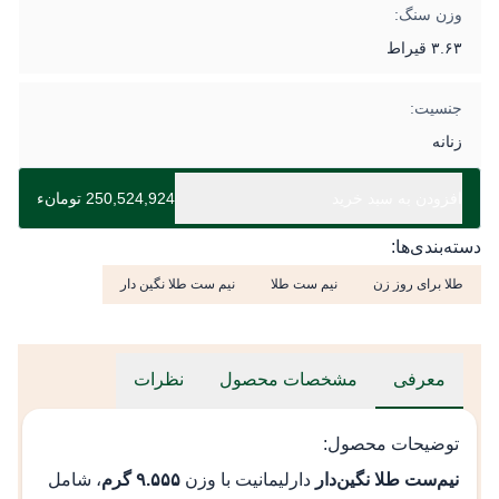
وزن سنگ:
۳.۶۳ قیراط
جنسیت:
زنانه
افزودن به سبد خرید
250,524,924 تومانء
دسته‌بندی‌ها:
طلا برای روز زن
نیم ست طلا
نیم ست طلا نگین دار
معرفی
مشخصات محصول
نظرات
توضیحات محصول:
نیم‌ست طلا نگین‌دار
دارلیمانیت با وزن
۹.۵۵۵ گرم
، شامل