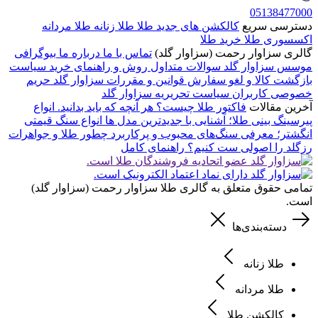
05138477000
دسترسی سریع
کالکشن های جدید طلا
طلا زنانه
طلا مردانه
اکسسوری طلا
خرید طلا
گالری سزاوار رحمت (سزاوار گلد)
تماس با ما
درباره ما
بیوگرافی
موسس سزاوار گلد
سوالات متداول
روش و راهنمای خرید
سیاست
بازگشت کالا و لغو سفارش
قوانین و مقررات سزاوار گلد
حریم
خصوصی کاربران
سیاست تحریریه سزاوار گلد
آخرین مقالات
فاکتور طلا چیست؟ هر آنچه که باید بدانید.
انواع
پیرسینگ بینی طلا؛ آشنایی با جدیدترین مدل ها
انواع سنگ قیمتی
انگشتر؛ معرفی سنگ‌های محبوب و پرکاربرد
چطور طلا و جواهرات
رزگلد را اصولی ست کنیم؟ راهنمای کامل
تمامی حقوق متعلق به گالری طلا سزاوار رحمت (سزاوار گلد)
است.
دسته‌بندی‌ها
طلا زنانه
طلا مردانه
کالکشن طلا