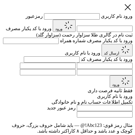
ورود
نام کاربری
رمزعبور
ورود با کد یکبار مصرف
ورود
ثبت نام در گالری طلا سزاوار رحمت (سزاوار گلد)
ورود با کد یکبار مصرف
شماره همراه
ورود با نام کاربری
ارسال کد
ورود با کد یکبار مصرف
کد
ورود
فقط
ثانیه فرصت داری
ورود با نام کاربری
تکمیل اطلاعات حساب
نام و نام خانوادگی
رمز عبور جدید
مثال رمز قوی:
Abc123!@
— باید شامل حروف بزرگ، حروف
کوچک و عدد باشد و حداقل ۸ کاراکتر داشته باشد.