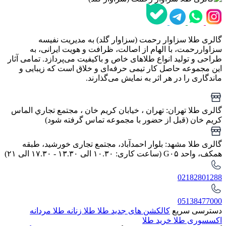
گالری طلا سزاوار رحمت (سزاوار گلد) به مدیریت نفیسه
سزاواررحمت، با الهام از اصالت، ظرافت و هویت ایرانی، به
طراحی و تولید انواع طلاهای خاص و باکیفیت می‌پردازد. تمامی آثار
این مجموعه حاصل کار تیمی حرفه‌ای و خلاق است که زیبایی و
ماندگاری را در هر اثر به نمایش می‌گذارند.
گالری طلا تهران: تهران ، خيابان كريم خان ، مجتمع تجاري الماس
كريم خان (قبل از حضور با مجموعه تماس گرفته شود)
گالری طلا مشهد: بلوار احمدآباد، مجتمع تجاری خورشید، طبقه
همکف، واحد G۰۵ (ساعت کاری: ۱۰.۳۰ الی ۱۳.۳۰ - ۱۷.۳۰ الی ۲۱)
02182801288
05138477000
دسترسی سریع
کالکشن های جدید طلا
طلا زنانه
طلا مردانه
اکسسوری طلا
خرید طلا