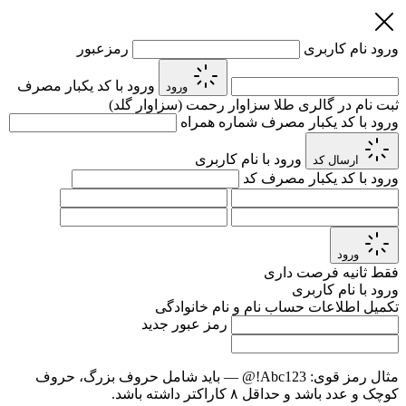
ورود
نام کاربری
رمزعبور
ورود با کد یکبار مصرف
ورود
ثبت نام در گالری طلا سزاوار رحمت (سزاوار گلد)
ورود با کد یکبار مصرف
شماره همراه
ورود با نام کاربری
ارسال کد
ورود با کد یکبار مصرف
کد
ورود
فقط
ثانیه فرصت داری
ورود با نام کاربری
تکمیل اطلاعات حساب
نام و نام خانوادگی
رمز عبور جدید
مثال رمز قوی:
Abc123!@
— باید شامل حروف بزرگ، حروف
کوچک و عدد باشد و حداقل ۸ کاراکتر داشته باشد.