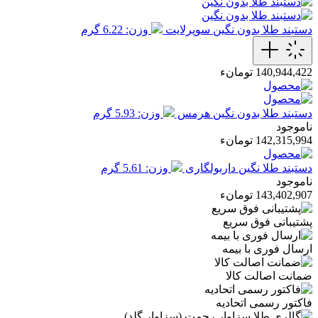
دستبند طلا بدون نگین سوپرلایت
وزن: 6.22 گرم
140,944,422 تومانء
دستبند طلا بدون نگین هرمس
وزن: 5.93 گرم
ناموجود
142,315,994 تومانء
دستبند طلا نگین داربولگاری
وزن: 5.61 گرم
ناموجود
143,402,907 تومانء
پشتیبانی فوق سریع
ارسال فوری با بیمه
ضمانت اصالت کالا
فاکتور رسمی اتحادیه