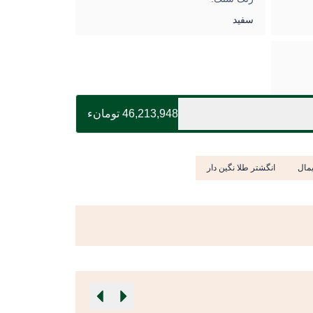
سفید
46,213,948 تومانء
یمال
انگشتر طلا نگین دار