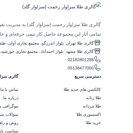
گالری طلا سزاوار رحمت (سزاوار گلد) به مدیریت نفیس
تمامی آثار این مجموعه حاصل کار تیمی حرفه‌ای و خلاق
گالری طلا تهران: بلوار اندرزگو، مجتمع تجاری آوان، طبقه منفی یک، واحد ۴
گالری طلا مشهد: بلوار احمدآباد، مجتمع تجاری خورشید، طبقه همکف، واحد G۰۵ (ساعت کاری: 
02182801288
05138477000
دسترسی سریع
گالری سزاو
کالکشن های جدید طلا
تماس با ما
طلا زنانه
درباره ما
طلا مردانه
بیوگرافی 
اکسسوری طلا
سوالات متد
خرید طلا
روش و راهن
سیاست باز