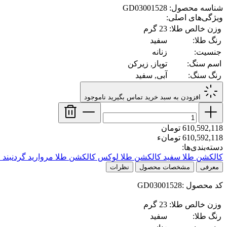
شناسه محصول: GD03001528
ویژگی‌های اصلی:
وزن خالص طلا:
23 گرم
رنگ طلا:
سفید
جنسیت:
زنانه
اسم سنگ:
توپاز, زیرکن
رنگ سنگ:
آبی, سفید
افزودن به سبد خرید
تماس بگیرید
ناموجود
610,592,118 تومان
610,592,118 تومانء
دسته‌بندی‌ها:
کالکشن طلا سفید
کالکشن طلا لوکس
کالکشن طلا مروارید
گردنبند 
معرفی
مشخصات محصول
نظرات
کد محصول :GD03001528
وزن خالص طلا:
23 گرم
رنگ طلا:
سفید