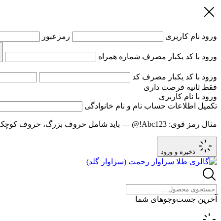
ورود
نام کاربری
رمزعبور
ورود با کد یکبار مصرف
شماره همراه
ورود با کد یکبار مصرف
کد
فقط
ثانیه فرصت داری
ورود با نام کاربری
تکمیل اطلاعات حساب
نام و نام خانوادگی
مثال رمز قوی:
Abc123!@
— باید شامل حروف بزرگ، حروف کوچک و عدد باشد و حد
ذخیره و ورود
آخرین جست‌وجوهای شما