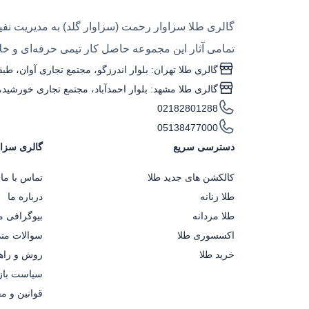
گالری طلا سزاوار رحمت (سزاوار گلد) به مدیریت نفیس
تمامی آثار این مجموعه حاصل کار تیمی حرفه‌ای و خلاق
گالری طلا تهران: بلوار اندرزگو، مجتمع تجاری آوان، طبقه منفی یک، واحد ۴
گالری طلا مشهد: بلوار احمدآباد، مجتمع تجاری خورشید، طبقه همکف، واحد G۰۵ (ساعت کاری: 
02182801288
05138477000
دسترسی سریع
گالری سزاو
کالکشن های جدید طلا
تماس با ما
طلا زنانه
درباره ما
طلا مردانه
بیوگرافی 
اکسسوری طلا
سوالات متد
خرید طلا
روش و راهن
سیاست باز
قوانین و م