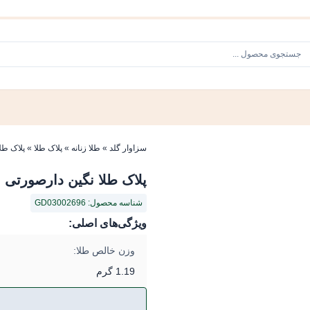
سزاوار گلد
»
طلا زنانه
»
پلاک طلا
»
پلاک طلا
پلاک طلا نگین دارصورتی
شناسه محصول: GD03002696
ویژگی‌های اصلی:
وزن خالص طلا:
1.19 گرم