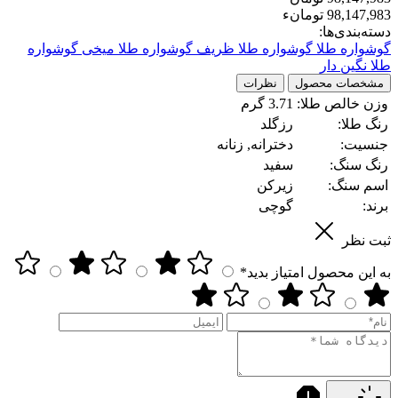
98,147,983 تومانء
دسته‌بندی‌ها:
گوشواره طلا
گوشواره طلا ظریف
گوشواره طلا میخی
گوشواره
طلا نگین دار
مشخصات محصول
نظرات
وزن خالص طلا:
3.71 گرم
رنگ طلا:
رزگلد
جنسیت:
دخترانه, زنانه
رنگ سنگ:
سفید
اسم سنگ:
زیرکن
برند:
گوچی
ثبت نظر
به این محصول امتیاز بدید*