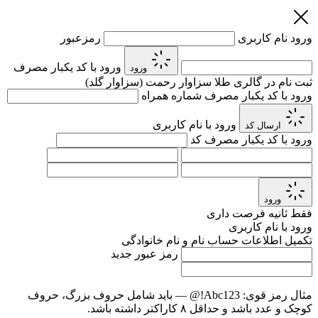
ورود
نام کاربری
رمزعبور
ورود با کد یکبار مصرف
ورود
ثبت نام در گالری طلا سزاوار رحمت (سزاوار گلد)
ورود با کد یکبار مصرف
شماره همراه
ورود با نام کاربری
ارسال کد
ورود با کد یکبار مصرف
کد
ورود
فقط
ثانیه فرصت داری
ورود با نام کاربری
تکمیل اطلاعات حساب
نام و نام خانوادگی
رمز عبور جدید
مثال رمز قوی:
Abc123!@
— باید شامل حروف بزرگ، حروف
کوچک و عدد باشد و حداقل ۸ کاراکتر داشته باشد.