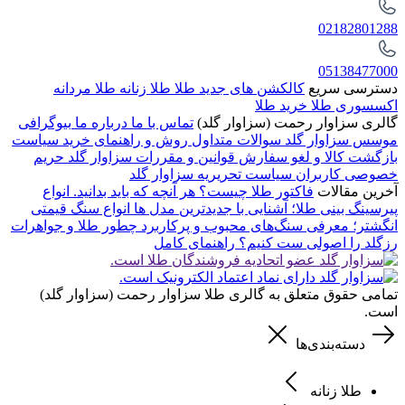
02182801288
05138477000
دسترسی سریع
کالکشن های جدید طلا
طلا زنانه
طلا مردانه
اکسسوری طلا
خرید طلا
گالری سزاوار رحمت (سزاوار گلد)
تماس با ما
درباره ما
بیوگرافی
موسس سزاوار گلد
سوالات متداول
روش و راهنمای خرید
سیاست
بازگشت کالا و لغو سفارش
قوانین و مقررات سزاوار گلد
حریم
خصوصی کاربران
سیاست تحریریه سزاوار گلد
آخرین مقالات
فاکتور طلا چیست؟ هر آنچه که باید بدانید.
انواع
پیرسینگ بینی طلا؛ آشنایی با جدیدترین مدل ها
انواع سنگ قیمتی
انگشتر؛ معرفی سنگ‌های محبوب و پرکاربرد
چطور طلا و جواهرات
رزگلد را اصولی ست کنیم؟ راهنمای کامل
تمامی حقوق متعلق به گالری طلا سزاوار رحمت (سزاوار گلد)
است.
دسته‌بندی‌ها
طلا زنانه