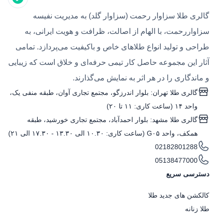
گالری طلا سزاوار رحمت (سزاوار گلد) به مدیریت نفیسه
سزاواررحمت، با الهام از اصالت، ظرافت و هویت ایرانی، به
طراحی و تولید انواع طلاهای خاص و باکیفیت می‌پردازد. تمامی
آثار این مجموعه حاصل کار تیمی حرفه‌ای و خلاق است که زیبایی
و ماندگاری را در هر اثر به نمایش می‌گذارند.
گالری طلا تهران: بلوار اندرزگو، مجتمع تجاری آوان، طبقه منفی یک،
واحد ۱۴ (ساعت کاری: ۱۱ تا ۲۰)
گالری طلا مشهد: بلوار احمدآباد، مجتمع تجاری خورشید، طبقه
همکف، واحد G۰۵ (ساعت کاری: ۱۰.۳۰ الی ۱۳.۳۰ - ۱۷.۳۰ الی ۲۱)
02182801288
05138477000
دسترسی سریع
کالکشن های جدید طلا
طلا زنانه