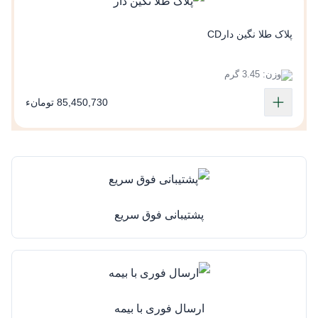
پ
پلاک طلا نگین دارCD
وزن: 3.45 گرم
85,450,730 تومانء
پشتیبانی فوق سریع
ارسال فوری با بیمه