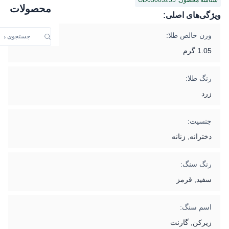
شناسه محصول: GD03003255
محصولات
ویژگی‌های اصلی:
وزن خالص طلا:
1.05 گرم
رنگ طلا:
زرد
جنسیت:
دخترانه, زنانه
رنگ سنگ:
سفید, قرمز
اسم سنگ:
زیرکن, گارنت