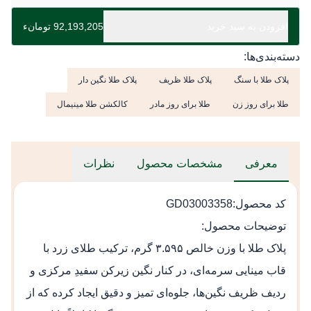
افزودن به سبد خرید
92,193,205 تومانء
دسته‌بندی‌ها:
پلاک طلا با سنگ
پلاک طلا ظریف
پلاک طلا نگین دار
طلا برای روز زن
طلا برای روز مادر
کالکشن طلا مینیمال
معرفی
مشخصات محصول
نظرات
کد محصول:GD03003358
توضیحات محصول:
پلاک طلا با وزن خالص ۳.۵۹۵ گرم، ترکیب طلای زرد با
قاب مینایی سرمه‌ای، در کنار نگین زیرکن سفیدِ مرکزی و
ردیف ظریف نگین‌ها، جلوه‌ای تمیز و دقیق ایجاد کرده که از