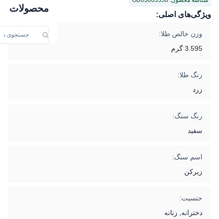
شناسه محصول: GD03003358
محصولات
ویژگی‌های اصلی:
وزن خالص طلا:
3.595 گرم
رنگ طلا:
زرد
رنگ سنگ:
سفید
اسم سنگ:
زیرکن
جنسیت:
دخترانه, زنانه