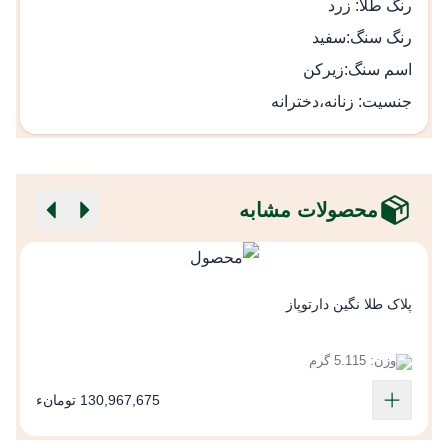
رنگ طلا: زرد
رنگ سنگ:سفید
اسم سنگ:زیرکن
جنسیت: زنانه،دخترانه
محصولات مشابه
پ
پلاک طلا نگین دارتوپاز
وزن: 5.115 گرم
130,967,675 تومانء