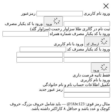
ورود
نام کاربری
رمزعبور
ورود با کد یکبار مصرف
ورود
ثبت نام در گالری طلا سزاوار رحمت (سزاوار گلد)
ورود با کد یکبار مصرف
شماره همراه
ورود با نام کاربری
ارسال کد
ورود با کد یکبار مصرف
کد
ورود
فقط
ثانیه فرصت داری
ورود با نام کاربری
تکمیل اطلاعات حساب
نام و نام خانوادگی
رمز عبور جدید
مثال رمز قوی:
Abc123!@
— باید شامل حروف بزرگ، حروف
کوچک و عدد باشد و حداقل ۸ کاراکتر داشته باشد.