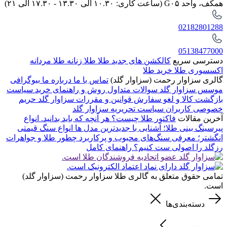
همکف، واحد G۰۵ (ساعت کاری: ۱۰.۳۰ الی ۱۳.۳۰ - ۱۷.۳۰ الی ۲۱)
02182801288
05138477000
دسترسی سریع
کالکشن های جدید طلا
طلا زنانه
طلا مردانه
اکسسوری طلا
خرید طلا
گالری سزاوار رحمت (سزاوار گلد)
تماس با ما
درباره ما
بیوگرافی
موسس سزاوار گلد
سوالات متداول
روش و راهنمای خرید
سیاست
بازگشت کالا و لغو سفارش
قوانین و مقررات سزاوار گلد
حریم
خصوصی کاربران
سیاست تحریریه سزاوار گلد
آخرین مقالات
فاکتور طلا چیست؟ هر آنچه که باید بدانید.
انواع
پیرسینگ بینی طلا؛ آشنایی با جدیدترین مدل ها
انواع سنگ قیمتی
انگشتر؛ معرفی سنگ‌های محبوب و پرکاربرد
چطور طلا و جواهرات
رزگلد را اصولی ست کنیم؟ راهنمای کامل
تمامی حقوق متعلق به گالری طلا سزاوار رحمت (سزاوار گلد)
است.
دسته‌بندی‌ها