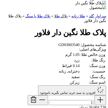
سزاوار گلد
»
طلا زنانه
»
پلاک طلا
»
پلاک طلا با سنگ
»
پلاک طلا
نگین دار فلاور
پلاک طلا نگین دار فلاور
شناسه محصول: GD03003540
ویژگی‌های اصلی:
وزن خالص طلا:
1.05 گرم
رنگ طلا:
زرد
وزن سنگ:
0.14 قیراط
جنسیت:
دخترانه, زنانه
رنگ سنگ:
سفید
اسم سنگ:
زیرکن
افزودن به سبد خرید
تماس بگیرید
ناموجود
26,004,728 تومان