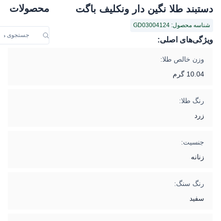
محصولات
دستبند طلا نگین دار ونکلیف باگت
شناسه محصول: GD03004124
ویژگی‌های اصلی:
وزن خالص طلا:
10.04 گرم
رنگ طلا:
زرد
جنسیت:
زنانه
رنگ سنگ:
سفید