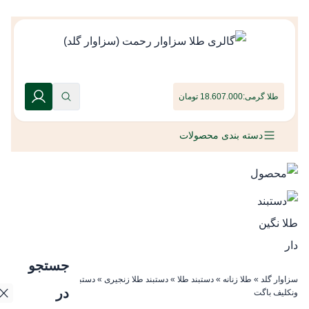
طلا گرمی:
18.607.000 تومان
دسته بندی محصولات
جستجو
سزاوار گلد
»
طلا زنانه
»
دستبند طلا
»
دستبند طلا زنجیری
»
دستبند طلا نگین دار
در
ونکلیف باگت