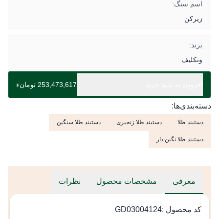
اسم سنگ:
زیرکن
برند:
ونکلیف
افزودن به سبد خرید
253,473,617 تومانء
دسته‌بندی‌ها:
دستبند طلا
دستبند طلا زنجیری
دستبند طلا سنگین
دستبند طلا نگین دار
معرفی
مشخصات محصول
نظرات
کد محصول :GD03004124