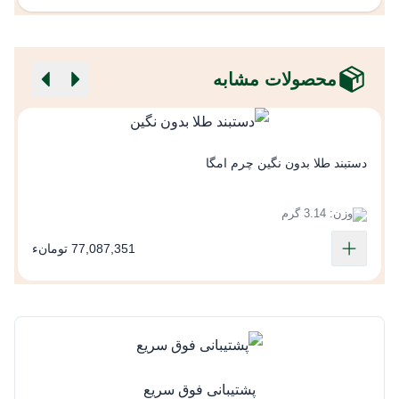
محصولات مشابه
د
دستبند طلا بدون نگین چرم امگا
وزن: 3.14 گرم
77,087,351 تومانء
پشتیبانی فوق سریع