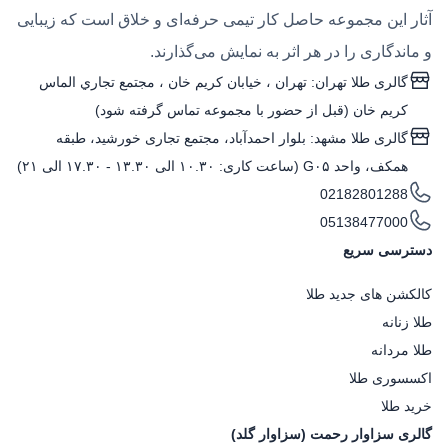
آثار این مجموعه حاصل کار تیمی حرفه‌ای و خلاق است که زیبایی
و ماندگاری را در هر اثر به نمایش می‌گذارند.
گالری طلا تهران: تهران ، خيابان كريم خان ، مجتمع تجاري الماس
كريم خان (قبل از حضور با مجموعه تماس گرفته شود)
گالری طلا مشهد: بلوار احمدآباد، مجتمع تجاری خورشید، طبقه
همکف، واحد G۰۵ (ساعت کاری: ۱۰.۳۰ الی ۱۳.۳۰ - ۱۷.۳۰ الی ۲۱)
02182801288
05138477000
دسترسی سریع
کالکشن های جدید طلا
طلا زنانه
طلا مردانه
اکسسوری طلا
خرید طلا
گالری سزاوار رحمت (سزاوار گلد)