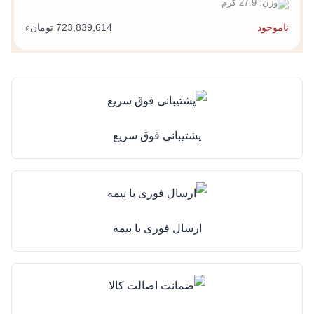
وزن: 27.9 گرم
ناموجود
723,839,614 تومانء
پشتیبانی فوق سریع
ارسال فوری با بیمه