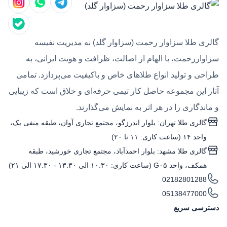
گالری طلا سزاوار رحمت (سزاوار گلد) به مدیریت نفیسه
سزاواررحمت، با الهام از اصالت، ظرافت و هویت ایرانی، به
طراحی و تولید انواع طلاهای خاص و باکیفیت می‌پردازد. تمامی
آثار این مجموعه حاصل کار تیمی حرفه‌ای و خلاق است که زیبایی
و ماندگاری را در هر اثر به نمایش می‌گذارند.
گالری طلا تهران: بلوار اندرزگو، مجتمع تجاری آوان، طبقه منفی یک،
واحد ۱۴ (ساعت کاری: ۱۱ تا ۲۰)
گالری طلا مشهد: بلوار احمدآباد، مجتمع تجاری خورشید، طبقه
همکف، واحد G۰۵ (ساعت کاری: ۱۰.۳۰ الی ۱۳.۳۰ - ۱۷.۳۰ الی ۲۱)
02182801288
05138477000
دسترسی سریع