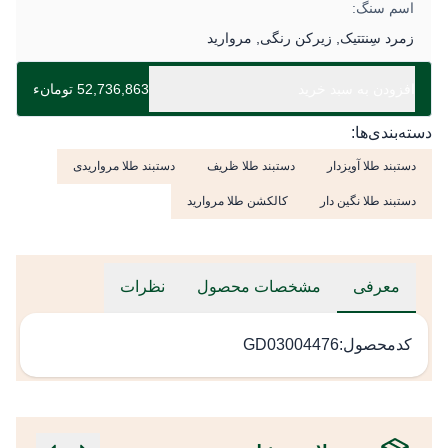
اسم سنگ:
زمرد سِنتتیک, زیرکن رنگی, مروارید
افزودن به سبد خرید
52,736,863 تومانء
دسته‌بندی‌ها:
دستبند طلا آویزدار
دستبند طلا ظریف
دستبند طلا مرواریدی
دستبند طلا نگین دار
کالکشن طلا مروارید
معرفی
مشخصات محصول
نظرات
کدمحصول:GD03004476