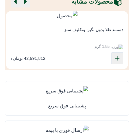
محصولات مشابه
د
دستبند طلا بدون نگین ونکلیف سبز
وزن: 1.85 گرم
42,591,812 تومانء
پشتیبانی فوق سریع