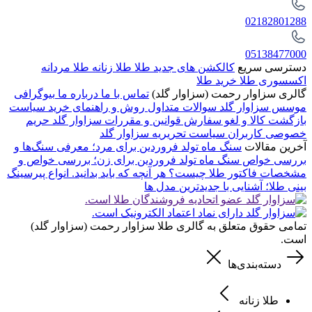
02182801288
05138477000
دسترسی سریع
کالکشن های جدید طلا
طلا زنانه
طلا مردانه
اکسسوری طلا
خرید طلا
گالری سزاوار رحمت (سزاوار گلد)
تماس با ما
درباره ما
بیوگرافی
موسس سزاوار گلد
سوالات متداول
روش و راهنمای خرید
سیاست
بازگشت کالا و لغو سفارش
قوانین و مقررات سزاوار گلد
حریم
خصوصی کاربران
سیاست تحریریه سزاوار گلد
آخرین مقالات
سنگ ماه تولد فروردین برای مرد؛ معرفی سنگ‌ها و
بررسی خواص
سنگ ماه تولد فروردین برای زن؛ بررسی خواص و
مشخصات
فاکتور طلا چیست؟ هر آنچه که باید بدانید.
انواع پیرسینگ
بینی طلا؛ آشنایی با جدیدترین مدل ها
تمامی حقوق متعلق به گالری طلا سزاوار رحمت (سزاوار گلد)
است.
دسته‌بندی‌ها
طلا زنانه