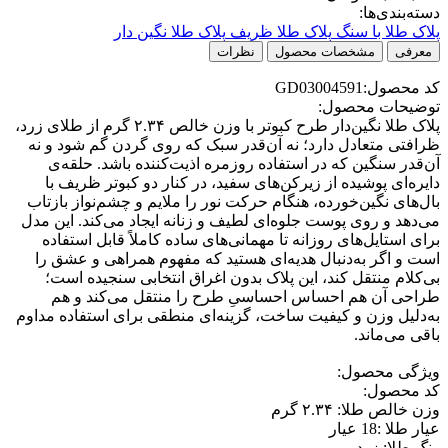
دسته‌بندی‌ها:
پلاک طلا با سنگ
پلاک طلا ظریف
پلاک طلا نگین دار
معرفی
مشخصات محصول
نظرات
کد محصول:GD03004591
توضیحات محصول:
پلاک طلا نگین‌دار طرح کبوتر با وزن خالص ۲.۳۴ گرم از طلای زرد،
ظرافتی متعادل دارد؛ نه آن‌قدر سبک که روی گردن گم شود و نه
آن‌قدر سنگین که در استفاده روزمره اذیت‌کننده باشد. حلقه‌ی
دایره‌ای پوشیده از زیرکن‌های سفید، در کنار دو کبوتر ظریف با
بال‌های نگین‌خورده، هنگام حرکت نور را ملایم و چشم‌نواز بازتاب
می‌دهد و روی پوست جلوه‌ای لطیف و زنانه ایجاد می‌کند. این مدل
برای استایل‌های روزانه تا مهمانی‌های ساده کاملاً قابل استفاده
است و اگر به‌دنبال هدیه‌ای هستید که مفهوم همراهی و عشق را
بی‌کلام منتقل کند، این پلاک بدون اغراق انتخابی سنجیده است؛
طراحی آن هم احساس احساسیِ طرح را منتقل می‌کند و هم
به‌دلیل وزن و کیفیت ساخت، گزینه‌ای منطقی برای استفاده مداوم
باقی می‌ماند.
ویژگی محصول:
کد محصول:
وزن خالص طلا: ۲.۳۴ گرم
عیار طلا :18 عیار
رنگ طلا: زرد