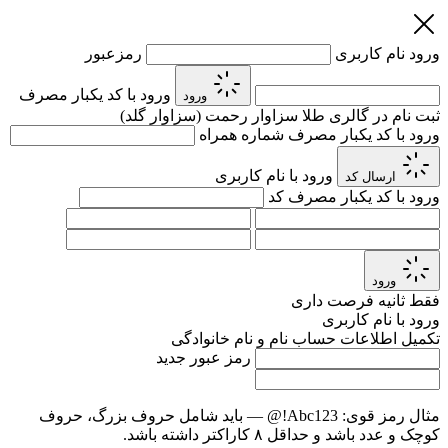
ورود
نام کاربری
رمزعبور
ورود با کد یکبار مصرف
ورود
ثبت نام در گالری طلا سزاوار رحمت (سزاوار گلد)
ورود با کد یکبار مصرف
شماره همراه
ورود با نام کاربری
ارسال کد
ورود با کد یکبار مصرف
کد
ورود
فقط
ثانیه فرصت داری
ورود با نام کاربری
تکمیل اطلاعات حساب
نام و نام خانوادگی
رمز عبور جدید
مثال رمز قوی:
Abc123!@
— باید شامل حروف بزرگ، حروف
کوچک و عدد باشد و حداقل ۸ کاراکتر داشته باشد.