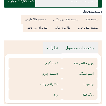
افزودن به سبد خرید
17,663,246 تومانء
دسته‌بندی‌ها:
دستبند طلا
دستبند طلا بدون نگین
دستبند طلا ظریف
دستبند طلا و چرم
طلا برای تولد
طلا برای روز دختر
مشخصات محصول
نظرات
وزن خالص طلا:
0.77 گرم
اسم سنگ:
دستبند چرم
جنسیت:
دخترانه, زنانه
رنگ طلا:
زرد