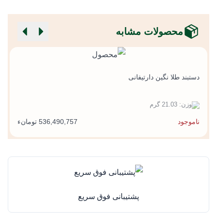
محصولات مشابه
د
دستبند طلا نگین دارتیفانی
وزن: 21.03 گرم
ناموجود
536,490,757 تومانء
پشتیبانی فوق سریع