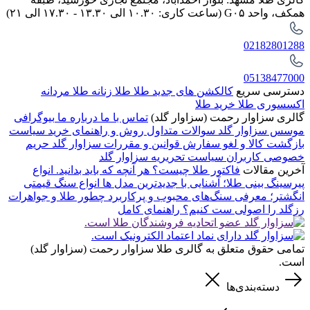
همکف، واحد G۰۵ (ساعت کاری: ۱۰.۳۰ الی ۱۳.۳۰ - ۱۷.۳۰ الی ۲۱)
02182801288
05138477000
دسترسی سریع
کالکشن های جدید طلا
طلا زنانه
طلا مردانه
اکسسوری طلا
خرید طلا
گالری سزاوار رحمت (سزاوار گلد)
تماس با ما
درباره ما
بیوگرافی
موسس سزاوار گلد
سوالات متداول
روش و راهنمای خرید
سیاست
بازگشت کالا و لغو سفارش
قوانین و مقررات سزاوار گلد
حریم
خصوصی کاربران
سیاست تحریریه سزاوار گلد
آخرین مقالات
فاکتور طلا چیست؟ هر آنچه که باید بدانید.
انواع
پیرسینگ بینی طلا؛ آشنایی با جدیدترین مدل ها
انواع سنگ قیمتی
انگشتر؛ معرفی سنگ‌های محبوب و پرکاربرد
چطور طلا و جواهرات
رزگلد را اصولی ست کنیم؟ راهنمای کامل
تمامی حقوق متعلق به گالری طلا سزاوار رحمت (سزاوار گلد)
است.
دسته‌بندی‌ها