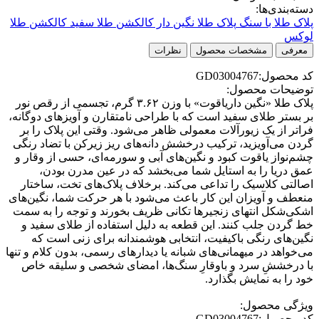
دسته‌بندی‌ها:
پلاک طلا با سنگ
پلاک طلا نگین دار
کالکشن طلا سفید
کالکشن طلا
لوکس
معرفی
مشخصات محصول
نظرات
کد محصول:GD03004767
توضیحات محصول:
پلاک طلا «نگین داریاقوت» با وزن ۳.۶۲ گرم، تجسمی از رقص نور
بر بستر طلای سفید است که با طراحی نامتقارن و آویزهای دوگانه،
فراتر از یک زیورآلات معمولی ظاهر می‌شود. وقتی این پلاک را بر
گردن می‌آویزید، ترکیب درخشش دانه‌های ریز زیرکن با تضاد رنگی
چشم‌نواز یاقوت کبود و نگین‌های آبی و سورمه‌ای، حسی از وقار و
عمق دریا را به استایل شما می‌بخشد که در عین مدرن بودن،
اصالتی کلاسیک را تداعی می‌کند. برخلاف پلاک‌های تخت، ساختار
منعطف و آویزان این کار باعث می‌شود با هر حرکت شما، نگین‌های
اشکی‌شکل انتهای زنجیرها تکانی ظریف بخورند و توجه را به سمت
خط گردن جلب کنند. این قطعه به دلیل استفاده از طلای سفید و
نگین‌های رنگی باکیفیت، انتخابی هوشمندانه برای زنی است که
می‌خواهد در میهمانی‌های شبانه یا دیدارهای رسمی، بدون کلام و تنها
با درخششِ سرد و باوقارِ سنگ‌ها، امضای شخصی و سلیقه خاص
خود را به نمایش بگذارد.
ویژگی محصول:
کد محصول:GD03004767