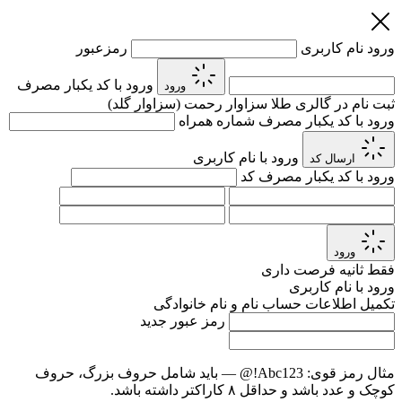
ورود
نام کاربری
رمزعبور
ورود با کد یکبار مصرف
ورود
ثبت نام در گالری طلا سزاوار رحمت (سزاوار گلد)
ورود با کد یکبار مصرف
شماره همراه
ورود با نام کاربری
ارسال کد
ورود با کد یکبار مصرف
کد
ورود
فقط
ثانیه فرصت داری
ورود با نام کاربری
تکمیل اطلاعات حساب
نام و نام خانوادگی
رمز عبور جدید
مثال رمز قوی:
Abc123!@
— باید شامل حروف بزرگ، حروف
کوچک و عدد باشد و حداقل ۸ کاراکتر داشته باشد.