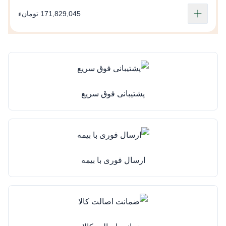
171,829,045 تومانء
ن
پشتیبانی فوق سریع
ارسال فوری با بیمه