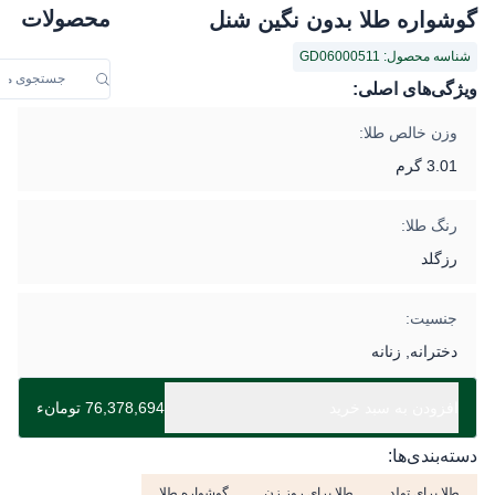
محصولات
گوشواره طلا بدون نگین شنل
شناسه محصول: GD06000511
ویژگی‌های اصلی:
وزن خالص طلا:
3.01 گرم
رنگ طلا:
رزگلد
جنسیت:
دخترانه, زنانه
افزودن به سبد خرید
76,378,694 تومانء
دسته‌بندی‌ها:
طلا برای تولد
طلا برای روز زن
گوشواره طلا