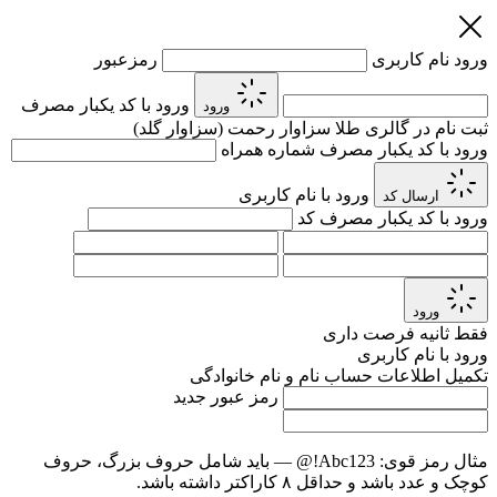
ورود
نام کاربری
رمزعبور
ورود با کد یکبار مصرف
ورود
ثبت نام در گالری طلا سزاوار رحمت (سزاوار گلد)
ورود با کد یکبار مصرف
شماره همراه
ورود با نام کاربری
ارسال کد
ورود با کد یکبار مصرف
کد
ورود
فقط
ثانیه فرصت داری
ورود با نام کاربری
تکمیل اطلاعات حساب
نام و نام خانوادگی
رمز عبور جدید
مثال رمز قوی:
Abc123!@
— باید شامل حروف بزرگ، حروف
کوچک و عدد باشد و حداقل ۸ کاراکتر داشته باشد.