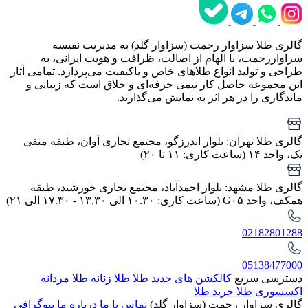
گالری طلا سزاوار رحمت (سزاوار گلد) به مدیریت نفیسه
سزاواررحمت، با الهام از اصالت، ظرافت و هویت ایرانی، به
طراحی و تولید انواع طلاهای خاص و باکیفیت می‌پردازد. تمامی آثار
این مجموعه حاصل کار تیمی حرفه‌ای و خلاق است که زیبایی و
ماندگاری را در هر اثر به نمایش می‌گذارند.
گالری طلا تهران: بلوار اندرزگو، مجتمع تجاری آوان، طبقه منفی
یک، واحد ۱۴ (ساعت کاری: ۱۱ تا ۲۰)
گالری طلا مشهد: بلوار احمدآباد، مجتمع تجاری خورشید، طبقه
همکف، واحد G۰۵ (ساعت کاری: ۱۰.۳۰ الی ۱۳.۳۰ - ۱۷.۳۰ الی ۲۱)
02182801288
05138477000
دسترسی سریع
کالکشن های جدید طلا
طلا زنانه
طلا مردانه
اکسسوری طلا
خرید طلا
گالری سزاوار رحمت (سزاوار گلد)
تماس با ما
درباره ما
بیوگرافی