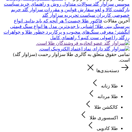
موسس سزاوار گلد
سوالات متداول
روش و راهنمای خرید
سیاست
بازگشت کالا و لغو سفارش
قوانین و مقررات سزاوار گلد
حریم
خصوصی کاربران
سیاست تحریریه سزاوار گلد
آخرین مقالات
فاکتور طلا چیست؟ هر آنچه که باید بدانید.
انواع
پیرسینگ بینی طلا؛ آشنایی با جدیدترین مدل ها
انواع سنگ قیمتی
انگشتر؛ معرفی سنگ‌های محبوب و پرکاربرد
چطور طلا و جواهرات
رزگلد را اصولی ست کنیم؟ راهنمای کامل
تمامی حقوق متعلق به گالری طلا سزاوار رحمت (سزاوار گلد)
است.
دسته‌بندی‌ها
طلا زنانه
طلا مردانه
کالکشن طلا
اکسسوری طلا
طلا کادویی