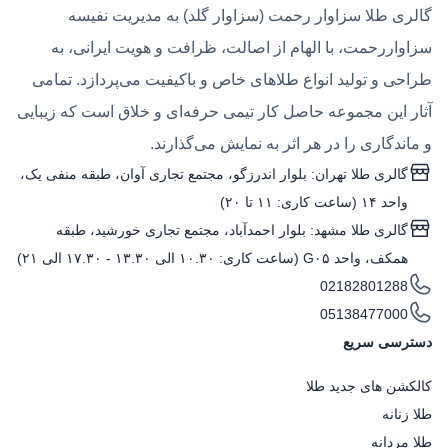
گالری طلا سزاوار رحمت (سزاوار گلد) به مدیریت نفیسه
سزاواررحمت، با الهام از اصالت، ظرافت و هویت ایرانی، به
طراحی و تولید انواع طلاهای خاص و باکیفیت می‌پردازد. تمامی
آثار این مجموعه حاصل کار تیمی حرفه‌ای و خلاق است که زیبایی
و ماندگاری را در هر اثر به نمایش می‌گذارند.
گالری طلا تهران: بلوار اندرزگو، مجتمع تجاری آوان، طبقه منفی یک،
واحد ۱۴ (ساعت کاری: ۱۱ تا ۲۰)
گالری طلا مشهد: بلوار احمدآباد، مجتمع تجاری خورشید، طبقه
همکف، واحد G۰۵ (ساعت کاری: ۱۰.۳۰ الی ۱۳.۳۰ - ۱۷.۳۰ الی ۲۱)
02182801288
05138477000
دسترسی سریع
کالکشن های جدید طلا
طلا زنانه
طلا مردانه