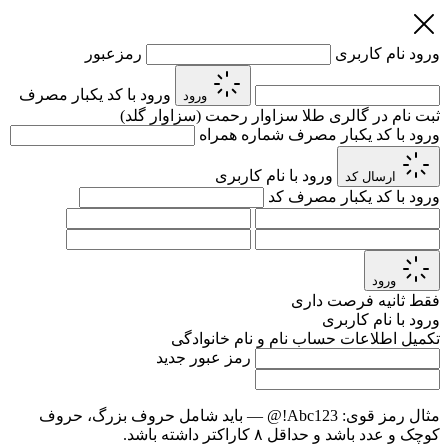
ورود
نام کاربری
رمزعبور
ورود با کد یکبار مصرف
ورود
ثبت نام در گالری طلا سزاوار رحمت (سزاوار گلد)
ورود با کد یکبار مصرف
شماره همراه
ورود با نام کاربری
ارسال کد
ورود با کد یکبار مصرف
کد
ورود
فقط
ثانیه فرصت داری
ورود با نام کاربری
تکمیل اطلاعات حساب
نام و نام خانوادگی
رمز عبور جدید
مثال رمز قوی:
Abc123!@
— باید شامل حروف بزرگ، حروف
کوچک و عدد باشد و حداقل ۸ کاراکتر داشته باشد.