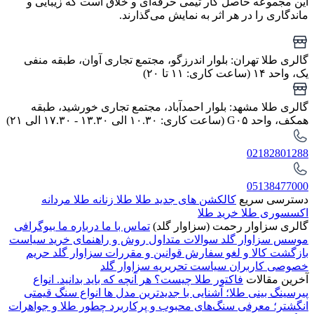
این مجموعه حاصل کار تیمی حرفه‌ای و خلاق است که زیبایی و
ماندگاری را در هر اثر به نمایش می‌گذارند.
گالری طلا تهران: بلوار اندرزگو، مجتمع تجاری آوان، طبقه منفی
یک، واحد ۱۴ (ساعت کاری: ۱۱ تا ۲۰)
گالری طلا مشهد: بلوار احمدآباد، مجتمع تجاری خورشید، طبقه
همکف، واحد G۰۵ (ساعت کاری: ۱۰.۳۰ الی ۱۳.۳۰ - ۱۷.۳۰ الی ۲۱)
02182801288
05138477000
دسترسی سریع
کالکشن های جدید طلا
طلا زنانه
طلا مردانه
اکسسوری طلا
خرید طلا
گالری سزاوار رحمت (سزاوار گلد)
تماس با ما
درباره ما
بیوگرافی
موسس سزاوار گلد
سوالات متداول
روش و راهنمای خرید
سیاست
بازگشت کالا و لغو سفارش
قوانین و مقررات سزاوار گلد
حریم
خصوصی کاربران
سیاست تحریریه سزاوار گلد
آخرین مقالات
فاکتور طلا چیست؟ هر آنچه که باید بدانید.
انواع
پیرسینگ بینی طلا؛ آشنایی با جدیدترین مدل ها
انواع سنگ قیمتی
انگشتر؛ معرفی سنگ‌های محبوب و پرکاربرد
چطور طلا و جواهرات