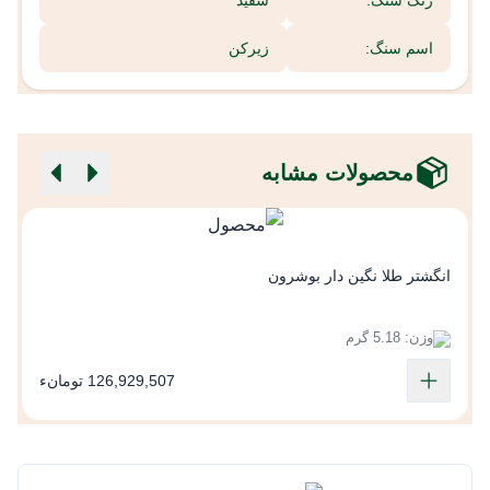
رنگ سنگ:
سفید
اسم سنگ:
زیرکن
محصولات مشابه
ا
انگشتر طلا نگین دار بوشرون
وزن: 5.18 گرم
126,929,507 تومانء