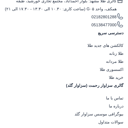
گالری طلا مشهد: بلوار احمدآباد، مجتمع تجاری خورشید، طبقه
همکف، واحد G۰۵ (ساعت کاری: ۱۰.۳۰ الی ۱۳.۳۰ - ۱۷.۳۰ الی ۲۱)
02182801288
05138477000
دسترسی سریع
کالکشن های جدید طلا
طلا زنانه
طلا مردانه
اکسسوری طلا
خرید طلا
گالری سزاوار رحمت (سزاوار گلد)
تماس با ما
درباره ما
بیوگرافی موسس سزاوار گلد
سوالات متداول