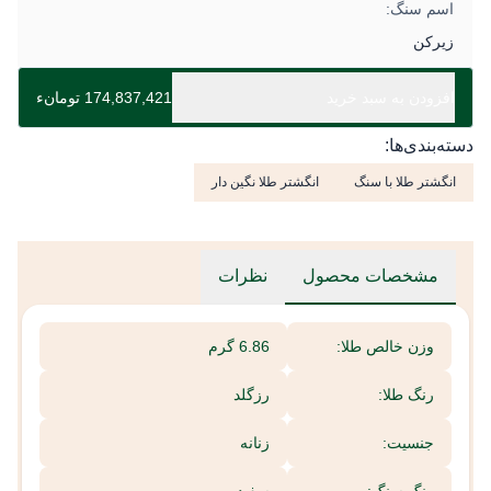
اسم سنگ:
زیرکن
افزودن به سبد خرید
174,837,421 تومانء
دسته‌بندی‌ها:
انگشتر طلا با سنگ
انگشتر طلا نگین دار
مشخصات محصول
نظرات
وزن خالص طلا:
6.86 گرم
رنگ طلا:
رزگلد
جنسیت:
زنانه