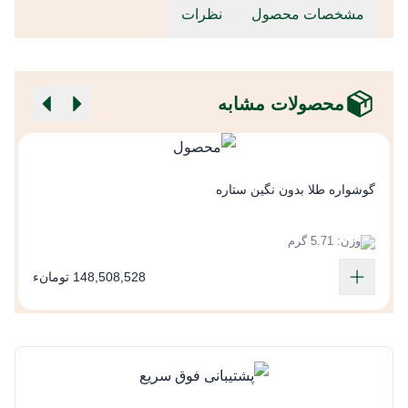
مشخصات محصول
نظرات
محصولات مشابه
گ
گوشواره طلا بدون نگین ستاره
وزن: 5.71 گرم
148,508,528 تومانء