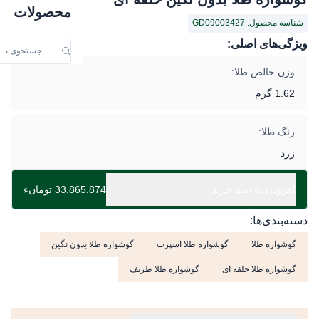
محصولات
شناسه محصول: GD09003427
ویژگی‌های اصلی:
وزن خالص طلا:
1.62 گرم
رنگ طلا:
زرد
افزودن به سبد خرید
33,865,874 تومانء
دسته‌بندی‌ها:
گوشواره طلا
گوشواره طلا اسپرت
گوشواره طلا بدون نگین
گوشواره طلا حلقه ای
گوشواره طلا ظریف