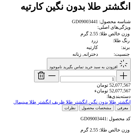
انگشتر طلا بدون نگین کارتیه
شناسه محصول: GD09003441
ویژگی‌های اصلی:
وزن خالص طلا:
2.55 گرم
رنگ طلا:
زرد
برند:
کارتیه
جنسیت:
دخترانه, زنانه
افزودن به سبد خرید
تماس بگیرید
ناموجود
52,077,567 تومان
52,077,567 تومانء
دسته‌بندی‌ها:
انگشتر طلا بدون نگین
انگشتر طلا ظریف
انگشتر طلا مینیمال
معرفی
مشخصات محصول
نظرات
کد محصول :GD09003441
وزن خالص طلا:
2.55 گرم