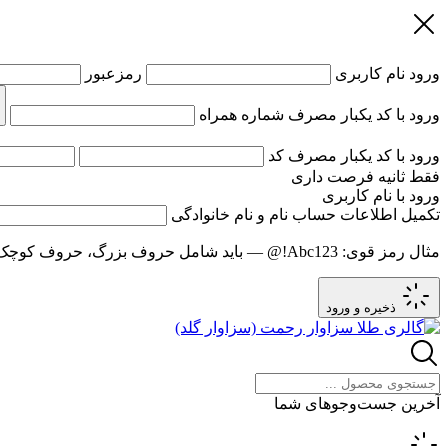
ورود
نام کاربری
رمزعبور
ورود با کد یکبار مصرف
شماره همراه
ورود با کد یکبار مصرف
کد
فقط
ثانیه فرصت داری
ورود با نام کاربری
تکمیل اطلاعات حساب
نام و نام خانوادگی
مثال رمز قوی:
Abc123!@
— باید شامل حروف بزرگ، حروف کوچک و عدد باشد و حد
ذخیره و ورود
آخرین جست‌وجوهای شما