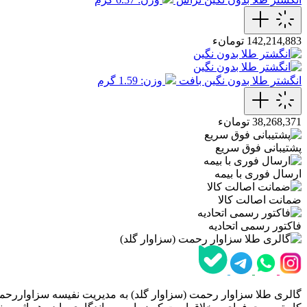
142,214,883 تومانء
انگشتر طلا بدون نگین بافت
وزن: 1.59 گرم
38,268,371 تومانء
پشتیبانی فوق سریع
ارسال فوری با بیمه
ضمانت اصالت کالا
فاکتور رسمی اتحادیه
گالری طلا سزاوار رحمت (سزاوار گلد) به مدیریت نفیسه سزاواررحمت،