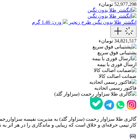
52,977,298 تومانء
انگشتر طلا بدون نگین طرح زنجیر
وزن: 1.46 گرم
34,821,517 تومانء
پشتیبانی فوق سریع
ارسال فوری با بیمه
ضمانت اصالت کالا
فاکتور رسمی اتحادیه
گالری طلا سزاوار رحمت (سزاوار گلد) به مدیریت نفیسه سزاواررحمت،
کار تیمی حرفه‌ای و خلاق است که زیبایی و ماندگاری را در هر اثر به ن