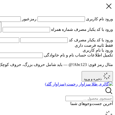
ورود
نام کاربری
رمزعبور
ورود با کد یکبار مصرف
شماره همراه
ورود با کد یکبار مصرف
کد
فقط
ثانیه فرصت داری
ورود با نام کاربری
تکمیل اطلاعات حساب
نام و نام خانوادگی
مثال رمز قوی:
Abc123!@
— باید شامل حروف بزرگ، حروف کوچک و عدد باشد و حد
ذخیره و ورود
آخرین جست‌وجوهای شما