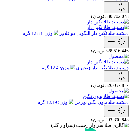
330,702,078 تومانء
دستبند طلا نگین دار النگویی دو فلاور
وزن: 12.83 گرم
328,516,446 تومانء
دستبند طلا نگین دار زنجیری
وزن: 12.4 گرم
326,057,817 تومانء
دستبند طلا بدون نگین یورمن
وزن: 12.19 گرم
293,390,848 تومانء