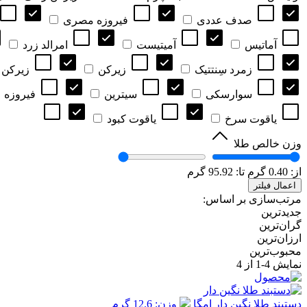
صدف عددی
فیروزه مصری
آماتیس
آمیتیست
امرالد زرد
زمرد سِنتتیک
زیرکن
زیرکن 
سوارسکی
سیترین
فیروزه
یاقوت سرخ
یاقوت کبود
وزن خالص طلا
از:
0.40
گرم
تا:
95.92
گرم
اعمال فیلتر
مرتب‌سازی بر اساس:
جدیدترین
گران‌ترین
ارزان‌ترین
محبوب‌ترین
نمایش
4-1
از 4
دستبند طلا نگین دار امگا
وزن: 12.6 گرم