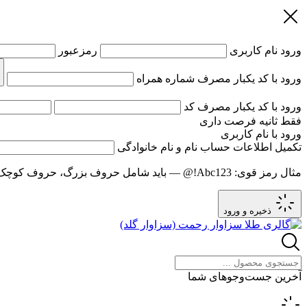
ورود
نام کاربری
رمزعبور
ورود با کد یکبار مصرف
شماره همراه
ورود با کد یکبار مصرف
کد
فقط
ثانیه فرصت داری
ورود با نام کاربری
تکمیل اطلاعات حساب
نام و نام خانوادگی
مثال رمز قوی:
Abc123!@
— باید شامل حروف بزرگ، حروف کوچک و عدد باشد و حد
ذخیره و ورود
آخرین جست‌وجوهای شما