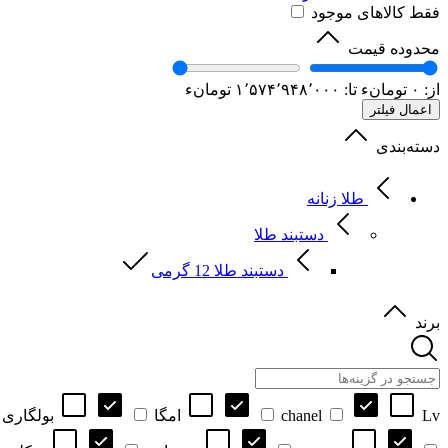
فقط کالاهای موجود
محدوده قیمت
از:
۰
تومانء
تا:
۱٬۵۷۴٬۹۴۸٬۰۰۰
تومانء
اعمال فیلتر
دسته‌بندی
طلا زنانه
دستبند طلا
دستبند طلا 12 گرمی
برند
Lv
chanel
امگا
بولگاری