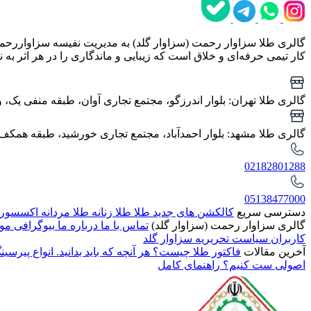
گالری طلا سزاوار رحمت (سزاوار گلد) به مدیریت نفیسه سزاواررحمت،
کار تیمی حرفه‌ای و خلاق است که زیبایی و ماندگاری را در هر اثر به ن
گالری طلا تهران: بلوار اندرزگو، مجتمع تجاری آوان، طبقه منفی یک، واحد ۱۴ (ساعت کاری: ۱۱ 
گالری طلا مشهد: بلوار احمدآباد، مجتمع تجاری خورشید، طبقه همکف، واحد G۰۵ (ساعت کاری: ۱۰.۳۰ الی ۱۳.۳۰ - .۳۰
02182801288
05138477000
دسترسی سریع
کالکشن های جدید طلا
طلا زنانه
طلا مردانه
اکسسوری
گالری سزاوار رحمت (سزاوار گلد)
تماس با ما
درباره ما
بیوگرافی م
کاربران
سیاست تحریریه سزاوار گلد
آخرین مقالات
فاکتور طلا چیست؟ هر آنچه که باید بدانید.
انواع پیرسین
اصولی ست کنیم؟ راهنمای کامل