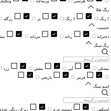
هرمس
ورساچه
ونکلیف
رنگ طلا
2 رنگ
3 رنگ
بژ
رزگلد
جنسیت
دخترانه
زنانه
مردانه
مش
رنگ سنگ
مشکی
آبی
بنفش
زرد
قرمز
نارنجی
اسم سنگ
اونیکس
دستبند چرم
زیرکن رنگی عددی