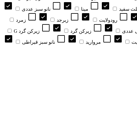
لث سفید
مینا
نانو سبز عددی
رودولایت
زبرجد
زمرد
 عددی
زیرکن گرد
زیرکن گرد G
یت
مروارید
نانو سبز قیراطی