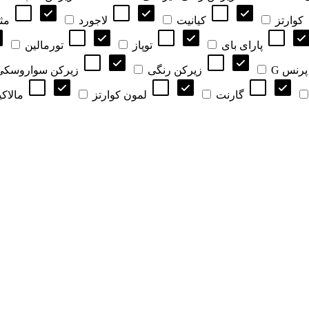
کوارتز
کیانیت
لاجورد
مث
پارای بای
توپاز
تورمالین
پرنس G
زیرکن رنگی
زیرکن سواروسکی
گارنت
لمون کوارتز
مالاک