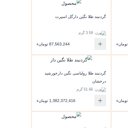
گردنبند طلا نگین دارگل اسپرت
وزن: 3.59 گرم
87,563,244 تومانء
گردنبند طلا رولباسی نگین دارخورشید
درخشان
وزن: 51.66 گرم
1,382,372,416 تومانء