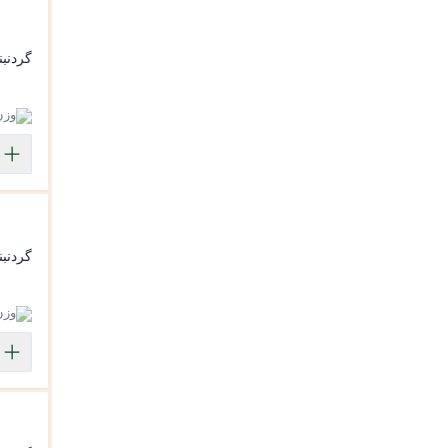
تورمالین
رودولایت
زبرجد
گردنبن
زمرد
زمرد سِنتتیک
زیرکن
وزن: 09
زیرکن پرنس G
زیرکن رنگی
زیرکن سواروسکی عددی
زیرکن گرد
زیرکن گرد G
سوارسکی
سیترین
گردنبن
فیروزه
گارنت
وزن: 81
لمون کوارتز
مالاکیت
مروارید
نانو سبز قیراطی
یاقوت سرخ
یاقوت کبود