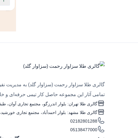
گالری طلا سزاوار رحمت (سزاوار گلد) به مدیریت نفیس
تمامی آثار این مجموعه حاصل کار تیمی حرفه‌ای و خلاق
گالری طلا تهران: بلوار اندرزگو، مجتمع تجاری آوان، طبقه منفی یک، واحد ۴
گالری طلا مشهد: بلوار احمدآباد، مجتمع تجاری خورشید، طبقه همکف، واحد G۰۵ (ساعت کاری: 
02182801288
05138477000