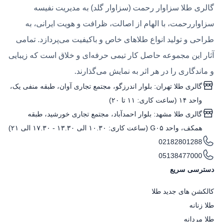
گالری طلا سزاوار رحمت (سزاوار گلد) به مدیریت نفیسه
سزاواررحمت، با الهام از اصالت، ظرافت و هویت ایرانی، به
طراحی و تولید انواع طلاهای خاص و باکیفیت می‌پردازد. تمامی
آثار این مجموعه حاصل کار تیمی حرفه‌ای و خلاق است که زیبایی
و ماندگاری را در هر اثر به نمایش می‌گذارند.
گالری طلا تهران: بلوار اندرزگو، مجتمع تجاری آوان، طبقه منفی یک،
واحد ۱۴ (ساعت کاری: ۱۱ تا ۲۰)
گالری طلا مشهد: بلوار احمدآباد، مجتمع تجاری خورشید، طبقه
همکف، واحد G۰۵ (ساعت کاری: ۱۰.۳۰ الی ۱۳.۳۰ - ۱۷.۳۰ الی ۲۱)
02182801288
05138477000
دسترسی سریع
کالکشن های جدید طلا
طلا زنانه
طلا مردانه