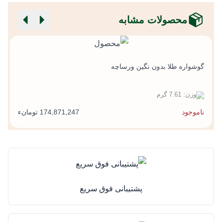
محصولات مشابه
گ
گوشواره طلا بدون نگین ورساچه
وزن: 7.61 گرم
ناموجود
174,871,247 تومانء
پشتیبانی فوق سریع