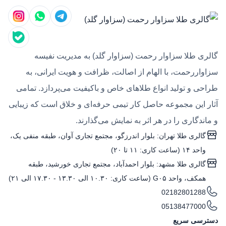
گالری طلا سزاوار رحمت (سزاوار گلد) به مدیریت نفیسه
سزاواررحمت، با الهام از اصالت، ظرافت و هویت ایرانی، به
طراحی و تولید انواع طلاهای خاص و باکیفیت می‌پردازد. تمامی
آثار این مجموعه حاصل کار تیمی حرفه‌ای و خلاق است که زیبایی
و ماندگاری را در هر اثر به نمایش می‌گذارند.
گالری طلا تهران: بلوار اندرزگو، مجتمع تجاری آوان، طبقه منفی یک،
واحد ۱۴ (ساعت کاری: ۱۱ تا ۲۰)
گالری طلا مشهد: بلوار احمدآباد، مجتمع تجاری خورشید، طبقه
همکف، واحد G۰۵ (ساعت کاری: ۱۰.۳۰ الی ۱۳.۳۰ - ۱۷.۳۰ الی ۲۱)
02182801288
05138477000
دسترسی سریع