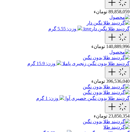
89,858,059 تومانء
گردنبند طلا نگین دارlove
وزن: 5.55 گرم
140,889,996 تومانء
گردنبند طلا بدون نگین زنجیری پاملا
وزن: 15.9 گرم
396,536,040 تومانء
گردنبند طلا بدون نگین حصیری آوا
وزن: 1 گرم
23,850,354 تومانء