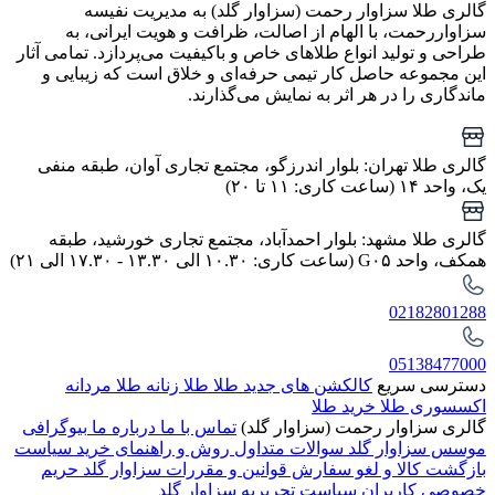
گالری طلا سزاوار رحمت (سزاوار گلد) به مدیریت نفیسه
سزاواررحمت، با الهام از اصالت، ظرافت و هویت ایرانی، به
طراحی و تولید انواع طلاهای خاص و باکیفیت می‌پردازد. تمامی آثار
این مجموعه حاصل کار تیمی حرفه‌ای و خلاق است که زیبایی و
ماندگاری را در هر اثر به نمایش می‌گذارند.
گالری طلا تهران: بلوار اندرزگو، مجتمع تجاری آوان، طبقه منفی
یک، واحد ۱۴ (ساعت کاری: ۱۱ تا ۲۰)
گالری طلا مشهد: بلوار احمدآباد، مجتمع تجاری خورشید، طبقه
همکف، واحد G۰۵ (ساعت کاری: ۱۰.۳۰ الی ۱۳.۳۰ - ۱۷.۳۰ الی ۲۱)
02182801288
05138477000
دسترسی سریع
کالکشن های جدید طلا
طلا زنانه
طلا مردانه
اکسسوری طلا
خرید طلا
گالری سزاوار رحمت (سزاوار گلد)
تماس با ما
درباره ما
بیوگرافی
موسس سزاوار گلد
سوالات متداول
روش و راهنمای خرید
سیاست
بازگشت کالا و لغو سفارش
قوانین و مقررات سزاوار گلد
حریم
خصوصی کاربران
سیاست تحریریه سزاوار گلد