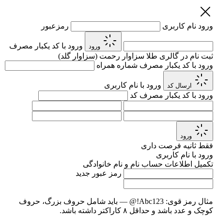
ورود
نام کاربری
رمزعبور
ورود با کد یکبار مصرف
ورود
ثبت نام در گالری طلا سزاوار رحمت (سزاوار گلد)
ورود با کد یکبار مصرف
شماره همراه
ورود با نام کاربری
ارسال کد
ورود با کد یکبار مصرف
کد
ورود
فقط
ثانیه فرصت داری
ورود با نام کاربری
تکمیل اطلاعات حساب
نام و نام خانوادگی
رمز عبور جدید
مثال رمز قوی:
Abc123!@
— باید شامل حروف بزرگ، حروف
کوچک و عدد باشد و حداقل ۸ کاراکتر داشته باشد.