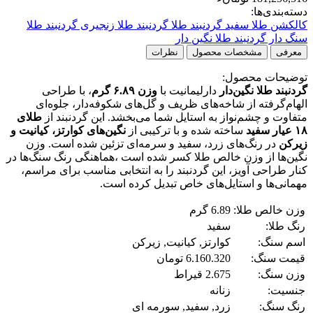
دسته‌بندی‌ها:
کالکشن طلا سفید
گردنبند طلا
گردنبند طلا زنجیری
گردنبند طلا
سنگ دار
گردنبند طلا نگین دار
معرفی
مشخصات محصول
نظرات
توضیحات محصول:
گردنبند طلا نگین‌دار
دارلیمانیت با
وزن ۶.۸۹ گرم
، با طراحی
الهام‌گرفته از شاخه‌های ظریف و گل‌های شکوفه‌دار، جلوه‌ای
متفاوت و چشم‌نواز به استایل شما می‌بخشد. این گردنبند از
طلای
۱۸ عیار سفید
ساخته شده و با ترکیبی از
نگین‌های کوارتز، کیانیت و
زیرکن
در رنگ‌های زرد، سفید و سرمه‌ای تزئین شده است. وزن
نگین‌ها از وزن خالص طلا کسر شده است ،هماهنگی رنگ سنگ‌ها در
کنار طراحی آویز، این گردنبند را به انتخابی مناسب برای مراسم،
مهمانی‌ها و استایل‌های خاص تبدیل کرده است.
وزن خالص طلا:
6.89 گرم
رنگ طلا:
سفید
اسم سنگ:
کوارتز, کیانیت, زیرکن
قیمت سنگ:
6.160.320 تومان
وزن سنگ:
2.675 قیراط
جنسیت:
زنانه
رنگ سنگ:
زرد, سفید, سورمه ای