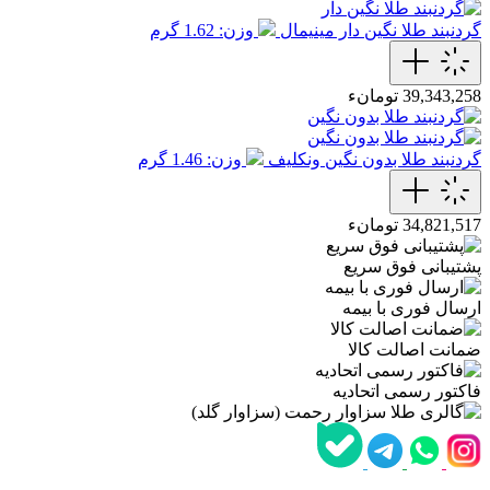
گردنبند طلا نگین دار مینیمال
وزن: 1.62 گرم
39,343,258 تومانء
گردنبند طلا بدون نگین ونکلیف
وزن: 1.46 گرم
34,821,517 تومانء
پشتیبانی فوق سریع
ارسال فوری با بیمه
ضمانت اصالت کالا
فاکتور رسمی اتحادیه