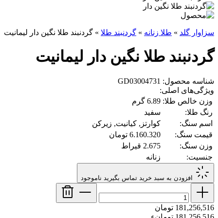
سزاوار گلد
»
طلا زنانه
»
گردنبند طلا
»
گردنبند طلا نگین دار لیمانیت
گردنبند طلا نگین دار لیمانیت
شناسه محصول: GD03004731
ویژگی‌های اصلی:
وزن خالص طلا:
6.89 گرم
رنگ طلا:
سفید
اسم سنگ:
کوارتز, کیانیت, زیرکن
قیمت سنگ:
6.160.320 تومان
وزن سنگ:
2.675 قیراط
جنسیت:
زنانه
افزودن به سبد خرید
تماس بگیرید
ناموجود
181,256,516 تومان
181,256,516 تومانء