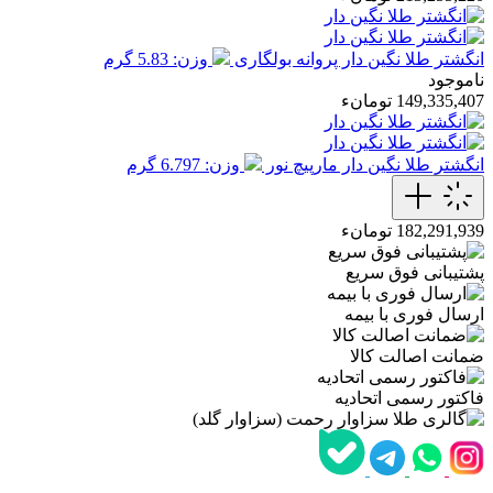
انگشتر طلا نگین دار پروانه بولگاری
وزن: 5.83 گرم
ناموجود
149,335,407 تومانء
انگشتر طلا نگین دار مارپیچ نور
وزن: 6.797 گرم
182,291,939 تومانء
پشتیبانی فوق سریع
ارسال فوری با بیمه
ضمانت اصالت کالا
فاکتور رسمی اتحادیه