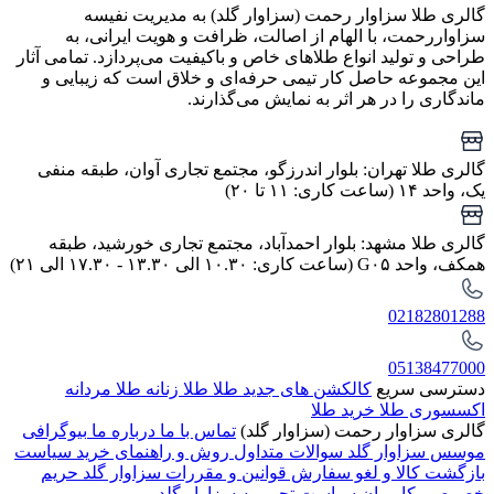
گالری طلا سزاوار رحمت (سزاوار گلد) به مدیریت نفیسه
سزاواررحمت، با الهام از اصالت، ظرافت و هویت ایرانی، به
طراحی و تولید انواع طلاهای خاص و باکیفیت می‌پردازد. تمامی آثار
این مجموعه حاصل کار تیمی حرفه‌ای و خلاق است که زیبایی و
ماندگاری را در هر اثر به نمایش می‌گذارند.
گالری طلا تهران: بلوار اندرزگو، مجتمع تجاری آوان، طبقه منفی
یک، واحد ۱۴ (ساعت کاری: ۱۱ تا ۲۰)
گالری طلا مشهد: بلوار احمدآباد، مجتمع تجاری خورشید، طبقه
همکف، واحد G۰۵ (ساعت کاری: ۱۰.۳۰ الی ۱۳.۳۰ - ۱۷.۳۰ الی ۲۱)
02182801288
05138477000
دسترسی سریع
کالکشن های جدید طلا
طلا زنانه
طلا مردانه
اکسسوری طلا
خرید طلا
گالری سزاوار رحمت (سزاوار گلد)
تماس با ما
درباره ما
بیوگرافی
موسس سزاوار گلد
سوالات متداول
روش و راهنمای خرید
سیاست
بازگشت کالا و لغو سفارش
قوانین و مقررات سزاوار گلد
حریم
خصوصی کاربران
سیاست تحریریه سزاوار گلد