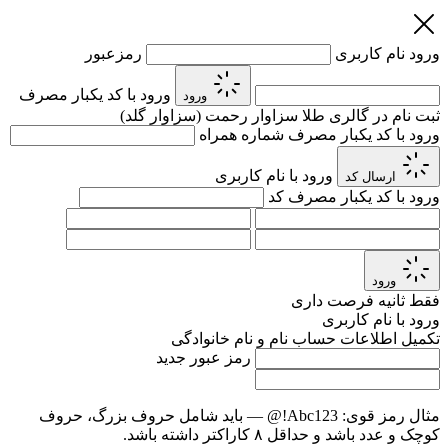
ورود
نام کاربری
رمزعبور
ورود با کد یکبار مصرف
ورود
ثبت نام در گالری طلا سزاوار رحمت (سزاوار گلد)
ورود با کد یکبار مصرف
شماره همراه
ورود با نام کاربری
ارسال کد
ورود با کد یکبار مصرف
کد
ورود
فقط
ثانیه فرصت داری
ورود با نام کاربری
تکمیل اطلاعات حساب
نام و نام خانوادگی
رمز عبور جدید
مثال رمز قوی:
Abc123!@
— باید شامل حروف بزرگ، حروف
کوچک و عدد باشد و حداقل ۸ کاراکتر داشته باشد.